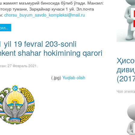
ш жамият маъмурий биносида бўлиб ўтади. Манзил:
охур тумани, Зарқайнар кучаси 1 уй. Эл.почта
и:
chorsu_buyum_savdo_kompleksi@mail.ru
ил...
 yil 19 fevral 203-sonli
kent shahar hokimining qarori
Ҳисо
лган:
27 Февраль 2021
.
диви
(201
(.jpg)
Yuqlab olish
Чоп этилг