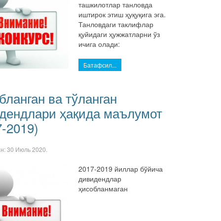
ташкилотлар танловда
иштирок этиш ҳуқуқига эга.
Танловдаги таклифлар
қуйидаги ҳужжатларни ўз
ичига олади:
Батафсил...
бланган ва тўланган
дендлари ҳақида маълумот
7-2019)
ан:
30 Июль 2020
.
2017-2019 йиллар бўйича
дивидендлар
ҳисобланмаган