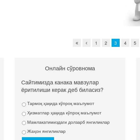
1
2
3
4
5
Онлайн сўровнома
Сайтимизда канака мавзулар
ёритилиши керак деб биласиз?
Тармоқ ҳақида кўпроқ маълумот
Ҳизматлар ҳақида кўпроқ маълумот
Мамлакатимиздаги долзарб янгиликлар
Жаҳон янгиликлар