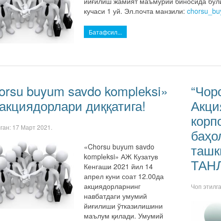
йиғилиш жамият маъмурий биносида бўли
кучаси 1 уй. Эл.почта манзили:
chorsu_bu
Батафсил...
orsu buyum savdo komplеksi»
“Чор
акциядорлари диққатига!
Акци
корп
лган:
17 Март 2021
.
баҳо
ташк
«Chorsu buyum savdo
komplеksi» АЖ Кузатув
ТАНЛ
Кенгаши 2021 йил 14
апрел куни соат 12.00да
акциядорларнинг
Чоп этилг
навбатдаги умумий
йиғилиши ўтказилишини
маълум қилади. Умумий