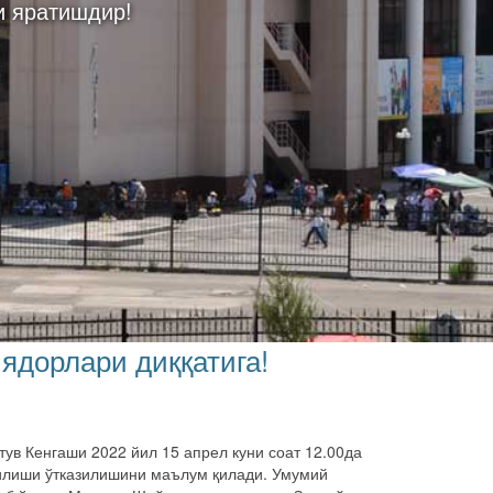
и яратишдир!
ядорлари диққатига!
тув Кенгаши 2022 йил 15 апрел куни соат 12.00да
илиши ўтказилишини маълум қилади. Умумий