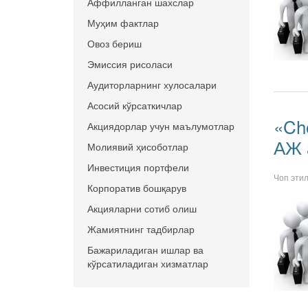
Аффилланган шахслар
Муҳим фактлар
Овоз бериш
Эмиссия рисоласи
Аудиторларнинг хулосалари
Асосий кўрсаткичлар
«Ch
Акциядорлар учун маълумотлар
АЖ 
Молиявий ҳисоботлар
Инвестиция портфели
Чоп эти
Корпоратив бошқарув
Акцияларни сотиб олиш
Жамиятнинг тадбирлар
Бажариладиган ишлар ва
кўрсатиладиган хизматлар