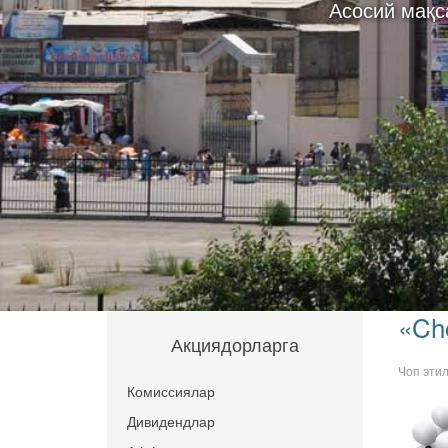
Асосий мақс
«Ch
Акциядорларга
Чоп эти
Комиссиялар
Дивидендлар