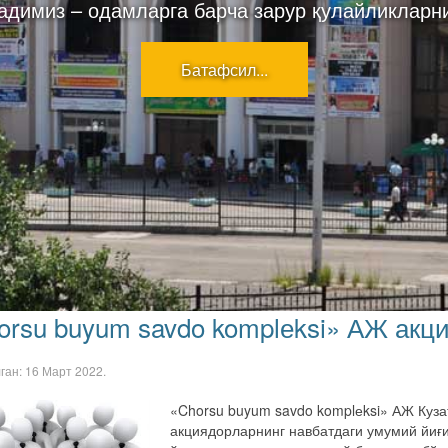
адимиз – одамларга барча зарур қулайликларн
Батафсил...
orsu buyum savdo komplеksi» АЖ акци
лган:
16 Март 2022
.
«Chorsu buyum savdo komplеksi» АЖ Куза
акциядорларнинг навбатдаги умумий йиғ