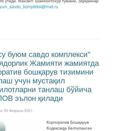
б ўтади. Манзил: Шайхонтохур тумани, Зарқайнар
yum_savdo_kompleksi@mail.ru
су буюм савдо комплекси”
ядорлик Жамияти жамиятда
оратив бошқарув тизимини
лаш учун мустақил
илотларни танлаш бўйича
ОВ эълон қилади
ан:
05 Февраль 2021
.
Корпоратив Бошқарув
Кодексида белгиланган