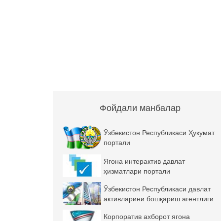
Фойдали манбалар
Ўзбекистон Республикаси Ҳукумат
портали
Ягона интерактив давлат
ҳизматлари портали
Ўзбекистон Республикаси давлат
активларини бошқариш агентлиги
Корпоратив ахборот ягона