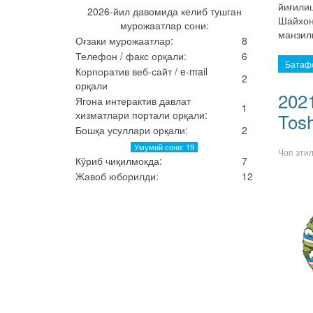
йиғили
2026-йил давомида келиб тушган
Шайхонт
мурожаатлар сони:
манзил
Оғзаки мурожаатлар:
8
Телефон / факс орқали:
6
Батафс
Корпоратив веб-сайт / e-mail
2
орқали
2021
Ягона интерактив давлат
1
хизматлари портали орқали:
Tosh
Бошқа усуллари орқали:
2
Умумий сони: 19
Чоп эти
Кўриб чиқилмокда:
7
Жавоб юборилди:
12