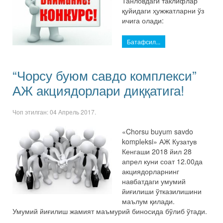
Танловдаги таклифлар
қуйидаги ҳужжатларни ўз
ичига олади:
Батафсил...
“Чорсу буюм савдо комплекси”
АЖ акциядорлари диққатига!
Чоп этилган:
04 Апрель 2017
.
«Chorsu buyum savdo
komplеksi» АЖ Кузатув
Кенгаши 2018 йил 28
апрел куни соат 12.00да
акциядорларнинг
навбатдаги умумий
йиғилиши ўтказилишини
маълум қилади.
Умумий йиғилиш жамият маъмурий биносида бўлиб ўтади.