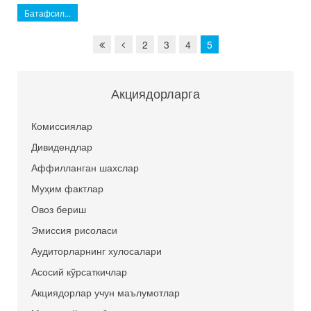
Батафсил...
2
3
4
5
Акциядорларга
Комиссиялар
Дивидендлар
Аффилланган шахслар
Муҳим фактлар
Овоз бериш
Эмиссия рисоласи
Аудиторларнинг хулосалари
Асосий кўрсаткичлар
Акциядорлар учун маълумотлар