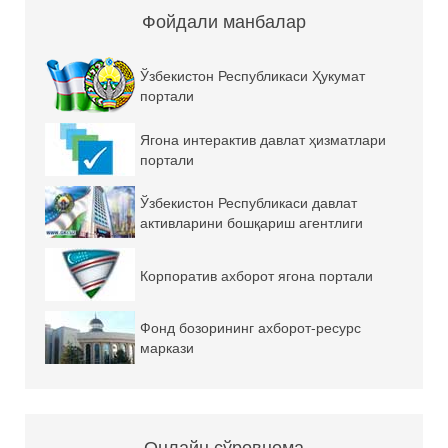
Фойдали манбалар
Ўзбекистон Республикаси Ҳукумат
портали
Ягона интерактив давлат ҳизматлари
портали
Ўзбекистон Республикаси давлат
активларини бошқариш агентлиги
Корпоратив ахборот ягона портали
Фонд бозорининг ахборот-ресурс
маркази
Онлайн сўровнома