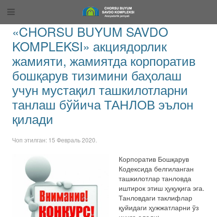
«CHORSU BUYUM SAVDO
KOMPLEKSI» акциядорлик
жамияти, жамиятда корпоратив
бошқарув тизимини баҳолаш
учун мустақил ташкилотларни
танлаш бўйича ТАНЛОВ эълон
қилади
Чоп этилган:
15 Февраль 2020
.
Корпоратив Бошқарув
Кодексида белгиланган
ташкилотлар танловда
иштирок этиш ҳуқуқига эга.
Танловдаги таклифлар
қуйидаги ҳужжатларни ўз