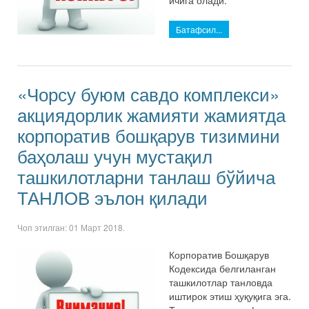
ичига олади:
Батафсил...
«Чорсу буюм савдо комплекси»
акциядорлик жамияти жамиятда
корпоратив бошқарув тизимини
баҳолаш учун мустақил
ташкилотларни танлаш бўйича
ТАНЛОВ эълон қилади
Чоп этилган:
01 Март 2018
.
Корпоратив Бошқарув
Кодексида белгиланган
ташкилотлар танловда
иштирок этиш ҳуқуқига эга.