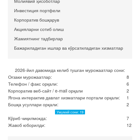
Молиявий ҳисоботлар
Инвестиция портфели
Корпоратив бошқарув
Акцияларни сотиб олиш
Жамиятнинг тадбирлар
Бажариладиган ишлар ва кўрсатиладиган хизматлар
2026-йил давомида келиб тушган мурожаатлар сони:
Оғзаки мурожаатлар:
8
Телефон / факс орқали:
6
Корпоратив веб-сайт / e-mail орқали
2
Ягона интерактив давлат хизматлари портали орқали:
1
Бошқа усуллари орқали:
2
Умумий сони: 19
Кўриб чиқилмокда:
7
Жавоб юборилди:
12