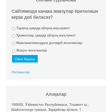
Сайтимизда канака мавзулар ёритилиши
керак деб биласиз?
Тармоқ ҳақида кўпроқ маълумот
Ҳизматлар ҳақида кўпроқ маълумот
Мамлакатимиздаги долзарб янгиликлар
Жаҳон янгиликлар
Натижалар
Алоқалар
100002, Ўзбекистон Республикаси, Тошкент ш.,
Шайхонтохур тумани, Зарқайнар кўчаси, 1