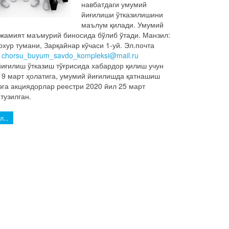
навбатдаги умумий
йиғилиши ўтказилишини
маълум қилади. Умумий
жамият маъмурий биносида бўлиб ўтади. Манзил:
хур тумани, Зарқайнар кўчаси 1-уй. Эл.почта
:
chorsu_buyum_savdo_kompleksi@mail.ru
иғилиш ўтказиш тўғрисида хабардор қилиш учун
 9 март ҳолатига, умумий йиғилишда қатнашиш
 эга акциядорлар реестри 2020 йил 25 март
 тузилган.
...