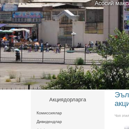
Асосий мақс
Эъл
Акциядорларга
акц
Комиссиялар
Чоп эти
Дивидендлар