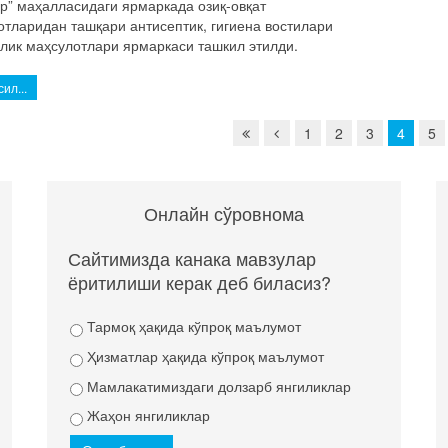
ур” маҳалласидаги ярмаркада озиқ-овқат
отларидан ташқари антисептик, гигиена востилари
алик маҳсулотлари ярмаркаси ташкил этилди.
ил...
1
2
3
4
5
Онлайн сўровнома
Сайтимизда канака мавзулар
ёритилиши керак деб биласиз?
Тармоқ ҳақида кўпроқ маълумот
Ҳизматлар ҳақида кўпроқ маълумот
Мамлакатимиздаги долзарб янгиликлар
Жаҳон янгиликлар