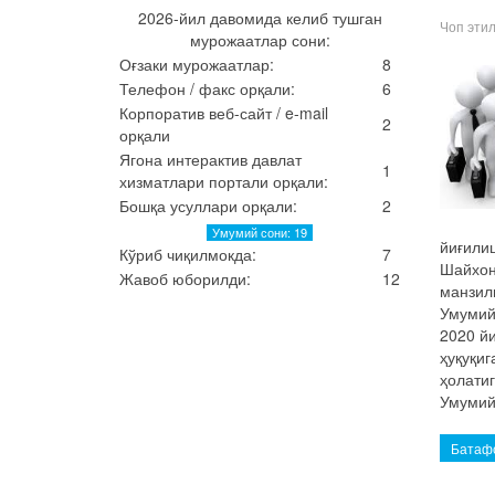
2026-йил давомида келиб тушган
Чоп эти
мурожаатлар сони:
Оғзаки мурожаатлар:
8
Телефон / факс орқали:
6
Корпоратив веб-сайт / e-mail
2
орқали
Ягона интерактив давлат
1
хизматлари портали орқали:
Бошқа усуллари орқали:
2
Умумий сони: 19
йиғили
Кўриб чиқилмокда:
7
Шайхон
Жавоб юборилди:
12
манзил
Умумий
2020 й
ҳуқуқиг
ҳолатиг
Умумий
Батафс