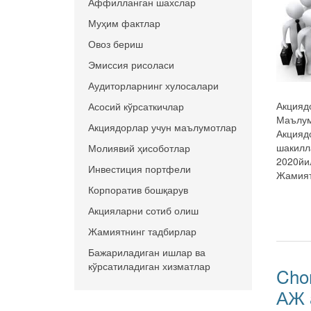
Аффилланган шахслар
Муҳим фактлар
Овоз бериш
Эмиссия рисоласи
Аудиторларнинг хулосалари
Акцияд
Асосий кўрсаткичлар
Маълум
Акциядорлар учун маълумотлар
Акцияд
шакилл
Молиявий ҳисоботлар
2020йи
Инвестиция портфели
Жамият
Корпоратив бошқарув
Акцияларни сотиб олиш
Жамиятнинг тадбирлар
Бажариладиган ишлар ва
кўрсатиладиган хизматлар
Cho
АЖ 