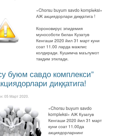
«Chorsu buyum savdo komplеksi»
АЖ акциядорлари диққатига !
Короновирус эпидемия
мунособоти билан Кузатув
Кенгаши 2020 йил 31 март куни
соат 11.00 ларда мажлис
колдиради. Кушимча маълумот
такдим этилади.
су буюм савдо комплекси”
кциядорлари диққатига!
ан:
05 Март 2020
.
«Chorsu buyum savdo
komplеksi» АЖ Кузатув
Кенгаши 2020 йил 31 март
куни соат 11.00да
акциядорларнинг