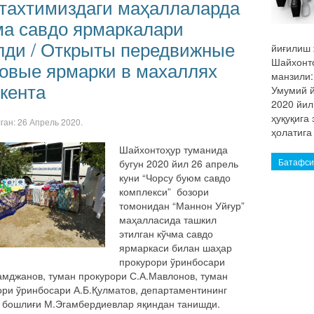
тахтимиздаги маҳаллаларда
ма савдо ярмаркалари
лди / Открыты передвижные
йиғилиш 
Шайхонто
говые ярмарки в махаллях
манзили
кента
Умумий й
2020 йил
ҳуқуқига
лган:
26 Апрель 2020
.
ҳолатига
Шайхонтоҳур туманида
Батафсил
бугун 2020 йил 26 апрель
куни “Чорсу буюм савдо
комплекси” бозори
томонидан “Маннон Уйғур”
маҳалласида ташкил
этилган кўчма савдо
ярмаркаси билан шаҳар
прокурори ўринбосари
амджанов, туман прокурори С.А.Мавлонов, туман
ори ўринбосари А.Б.Қулматов, департаментининг
 бошлиғи М.Эгамбердиевлар яқиндан танишди.