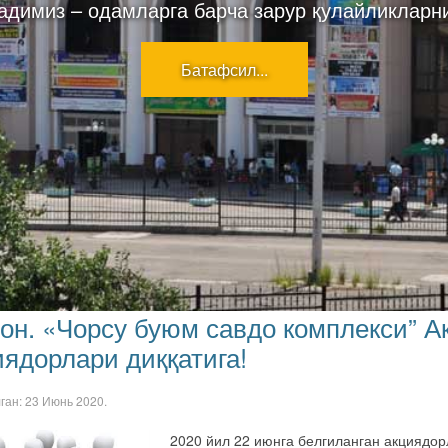
адимиз – одамларга барча зарур қулайликларн
Батафсил...
он. «Чорсу буюм савдо комплекси” 
иядорлари диққатига!
лган:
23 Июнь 2020
.
2020 йил 22 июнга белгиланган акциядо