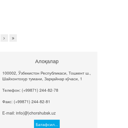
Алоқалар
100002, Ўзбекистон Республикаси, Тошкент ш.,
Шайхонтохур тумани, Зарқайнар кўчаси, 1
Телефон: (+99871) 244-82-78
Факс: (+99871) 244-82-81
E-mail: info(@)chorshubsk.uz
Батафсил...