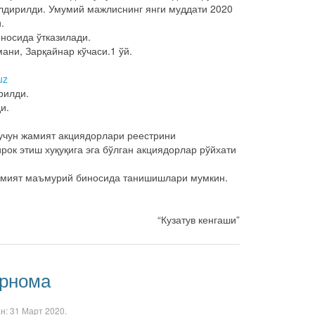
лдирилди. Умумий мажлиснинг янги муддати 2020
.
носида ўтказилади.
ани, Зарқайнар кўчаси.1 ўй.
uz
рилди.
и.
учун жамият акциядорлари реестрини
ок этиш хуқуқига эга бўлган акциядорлар рўйхати
амият маъмурий биносида танишишлари мумкин.
“Кузатув кенгаши”
рнома
ан:
31 Март 2020
.