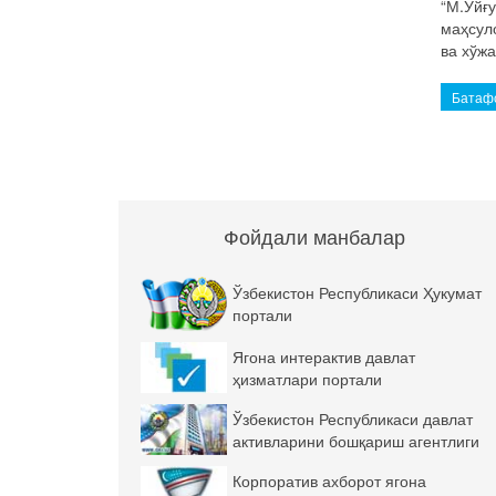
“М.Уйғ
маҳсул
ва хўж
Батафс
Фойдали манбалар
Ўзбекистон Республикаси Ҳукумат
портали
Ягона интерактив давлат
ҳизматлари портали
Ўзбекистон Республикаси давлат
активларини бошқариш агентлиги
Корпоратив ахборот ягона