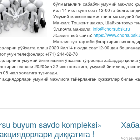
бўлмаганлиги сабабли умумий мажлис қо
йил 14 июл куни соат 12-00 га белгиланди
Умумий мажлис жамиятнинг маъмурий би
Манзил: Тошкент шахар, Шайхонтохур тум
Эл.почта манзили:
info@chorsubsk.ru
Жамият веб сайти:
https://www.chorsubsk.
Мажлис кун тартиби ўзгартиришсиз қолди
орларни рўйхатга олиш 2020 йил14 июлда соат12-00 дан бошланад
от учун телефонлар: +(71) 244-82-78
орларнинг умумий йиғилишини ўтказиш тўғрисида хабардор қилиш 
антириш санаси 2020йил 22 июн холатига, умумий йиғилишда иштир
л 08 июл ҳолатига тузилади.
 акциядорлари умумий мажлисга тайёрланган хужжатлар билан ж
rsu buyum savdo komplеksi»
Хаба
акциядорлари диққатига !
Чоп этилг