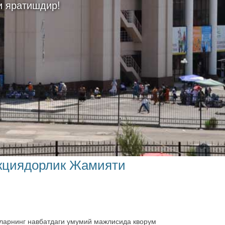
и яратишдир!
Акциядорлик Жамияти
рларнинг навбатдаги умумий мажлисида кворум