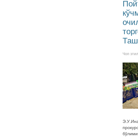
Пой
кўч
очи
тор
Таш
Чоп эти
Э.У.Ин
прокур
бўлими