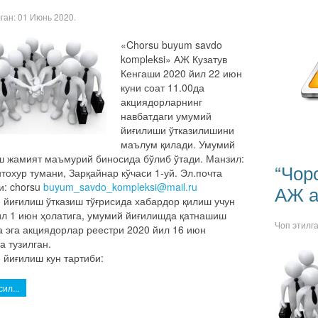
лган:
01 Июнь 2020
.
«Chorsu buyum savdo
komplеksi» АЖ Кузатув
Кенгаши 2020 йил 22 июн
куни соат 11.00да
акциядорларнинг
навбатдаги умумий
йиғилиши ўтказилишини
маълум қилади. Умумий
ш жамият маъмурий биносида бўлиб ўтади. Манзил:
“Чор
тохур тумани, Зарқайнар кўчаси 1-уй. Эл.почта
и: chorsu
buyum_savdo_kompleksi@mail.ru
АЖ а
 йиғилиш ўтказиш тўғрисида хабардор қилиш учун
ил 1 июн ҳолатига, умумий йиғилишда қатнашиш
Чоп этилг
а эга акциядорлар реестри 2020 йил 16 июн
а тузилган.
 йиғилиш кун тартиби:
ил...