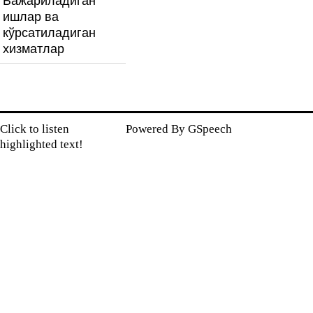
Бажариладиган
ишлар ва
кўрсатиладиган
хизматлар
Click to listen
Powered By
GSpeech
highlighted text!