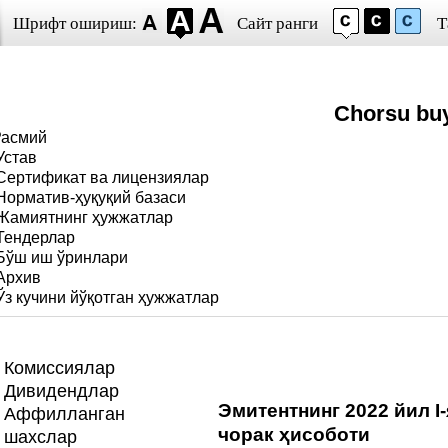
Шрифт ошириш:
Сайт ранги
Т
Chorsu bu
Расмий
Устав
Сертификат ва лицензиялар
Норматив-ҳуқуқий базаси
Жамиятнинг ҳужжатлар
Тендерлар
Бўш иш ўринлари
Архив
Ўз кучини йўқотган ҳужжатлар
Комиссиялар
Дивидендлар
Эмитентнинг 2022 йил I
Аффилланган
чорак ҳисоботи
шахслар