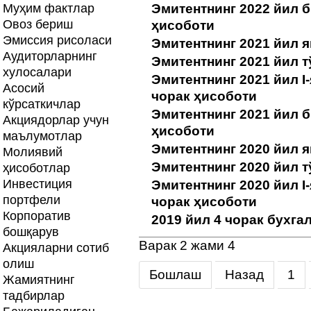
Муҳим фактлар
Эмитентнинг 2022 йил 
Овоз бериш
ҳисоботи
Эмиссия рисоласи
Эмитентнинг 2021 йил 
Аудиторларнинг
Эмитентнинг 2021 йил т
хулосалари
Эмитентнинг 2021 йил I
Асосий
чорак ҳисоботи
кўрсаткичлар
Эмитентнинг 2021 йил 
Акциядорлар учун
ҳисоботи
маълумотлар
Эмитентнинг 2020 йил 
Молиявий
Эмитентнинг 2020 йил т
ҳисоботлар
Инвестиция
Эмитентнинг 2020 йил I
портфели
чорак ҳисоботи
Корпоратив
2019 йил 4 чорак бухга
бошқарув
Варак 2 жами 4
Акцияларни сотиб
олиш
Бошлаш
Назад
1
Жамиятнинг
тадбирлар