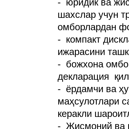
- юридик ва жи
шахслар учун тр
омборлардан фо
- компакт дискл
ижарасини ташк
- божхона омбо
декларация қил
- ёрдамчи ва ҳ
маҳсулотлари с
керакли шароит
- Жисмоний ва 