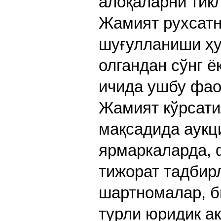
алоқаларни тик
Жамият рухсатн
шуғулланиши ҳу
олгандан сўнг ё
ичида ушбу фао
Жамият кўрсати
мақсадида аукц
ярмаркаларда, 
тижорат тадбир
шартномалар, б
турли юридик а