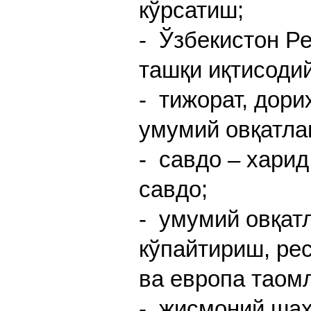
кўрсатиш;
- Ўзбекистон Р
ташқи иқтисоди
- тижорат, дори
умумий овқатла
- савдо – хари
савдо;
- умумий овқат
кўпайтириш, ре
ва европа таом
- жисмоний шах