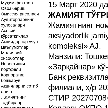
15 Март 2020 да
Муҳим фактлар
Овоз бериш
ЖАМИЯТ ТЎҒР
Эмиссия рисоласи
Аудиторларнинг
Жамиятнинг ном
хулосалари
Асосий
aкsiyadorlik jam
кўрсаткичлар
Акциядорлар учун
komplеksi» AJ.
маълумотлар
Молиявий
Манзили: Тошке
ҳисоботлар
Инвестиция
«Зарқайнар» кў
портфели
Корпоратив
Банк реквизитл
бошқарув
филиали, ҳ/р 2
Акцияларни сотиб
олиш
СТИР 20270708
Жамиятнинг
тадбирлар