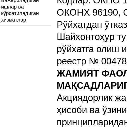
Кодлар: ОКПО 1
Бажариладиган
ишлар ва
ОКОНХ 96190, 
кўрсатиладиган
хизматлар
Рўйхатдан ўтказ
Шайхонтоҳур ту
рўйхатга олиш и
реестр № 00478
ЖАМИЯТ ФАОЛ
МАҚСАДЛАРИГ
Акциядорлик жа
ҳисоби ва ўзин
принципларида