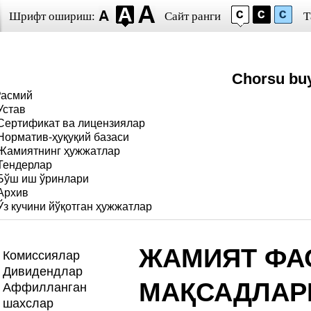
Шрифт ошириш:
Сайт ранги
Т
Chorsu bu
Расмий
Устав
Сертификат ва лицензиялар
Норматив-ҳуқуқий базаси
Жамиятнинг ҳужжатлар
Тендерлар
Бўш иш ўринлари
Архив
Ўз кучини йўқотган ҳужжатлар
ЖАМИЯТ ФА
Комиссиялар
Дивидендлар
МАҚСАДЛАР
Аффилланган
шахслар