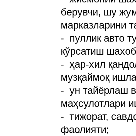
берувчи, шу жу
марказларини т
- пуллик авто 
кўрсатиш шахоб
- ҳар-хил қандо
музқаймоқ ишла
- ун тайёрлаш в
маҳсулотлари и
- тижорат, савд
фаолияти;