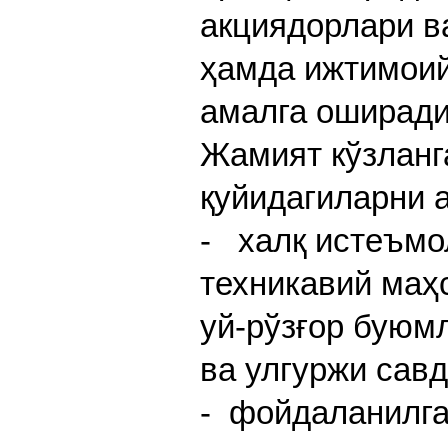
акциядорлари в
ҳамда ижтимоий
амалга оширади
Жамият кўзланг
қуйидагиларни 
- халқ истеъмо
техникавий маҳс
уй-рўзғор буюм
ва улгуржи сав
- фойдаланилга