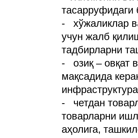
тасарруфидаги 
- хўжаликлар в
учун жалб қили
тадбирларни та
- озиқ – овқат
мақсадида кера
инфраструктура
- четдан товар
товарларни ишл
аҳолига, ташкил