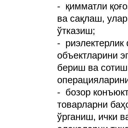
- қимматли қоғо
ва сақлаш, ула
ўтказиш;
- риэлектерлик
объектларини э
бериш ва сотиш
операцияларини
- бозор конъюк
товарларни баҳ
ўрганиш, ички в