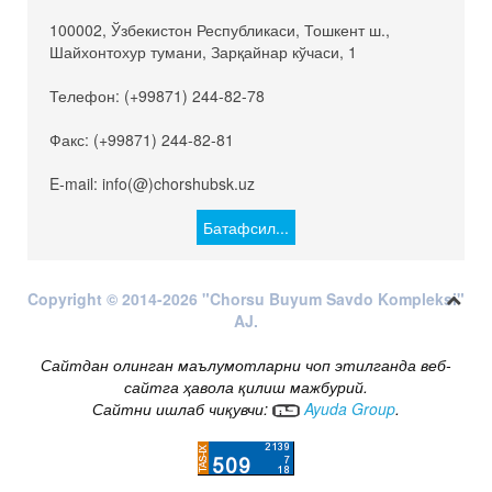
100002, Ўзбекистон Республикаси, Тошкент ш.,
Шайхонтохур тумани, Зарқайнар кўчаси, 1
Телефон: (+99871) 244-82-78
Факс: (+99871) 244-82-81
E-mail: info(@)chorshubsk.uz
Батафсил...
Copyright © 2014-2026 "Chorsu Buyum Savdo Kompleksi"
AJ.
Сайтдан олинган маълумотларни чоп этилганда веб-
сайтга ҳавола қилиш мажбурий.
Сайтни ишлаб чиқувчи:
Ayuda Group
.