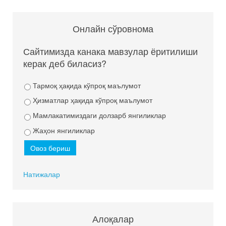
Онлайн сўровнома
Сайтимизда канака мавзулар ёритилиши
керак деб биласиз?
Тармоқ ҳақида кўпроқ маълумот
Ҳизматлар ҳақида кўпроқ маълумот
Мамлакатимиздаги долзарб янгиликлар
Жаҳон янгиликлар
Натижалар
Алоқалар