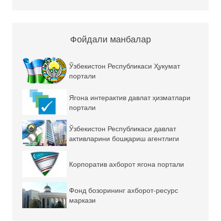
Фойдали манбалар
Ўзбекистон Республикаси Ҳукумат
портали
Ягона интерактив давлат ҳизматлари
портали
Ўзбекистон Республикаси давлат
активларини бошқариш агентлиги
Корпоратив ахборот ягона портали
Фонд бозорининг ахборот-ресурс
маркази