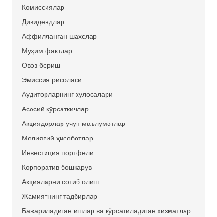
Комиссиялар
Дивидендлар
Аффилланган шахслар
Муҳим фактлар
Овоз бериш
Эмиссия рисоласи
Аудиторларнинг хулосалари
Асосий кўрсаткичлар
Акциядорлар учун маълумотлар
Молиявий ҳисоботлар
Инвестиция портфели
Корпоратив бошқарув
Акцияларни сотиб олиш
Жамиятнинг тадбирлар
Бажариладиган ишлар ва кўрсатиладиган хизматлар