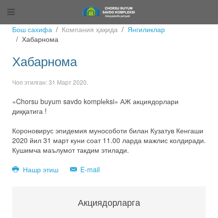
Бош сахифа
Компания ҳақида
Янгиликлар
Хабарнома
Хабарнома
Чоп этилган:
31 Март 2020
.
«Chorsu buyum savdo komplеksi» АЖ акциядорлари
диққатига !
Короновирус эпидемия мунособоти билан Кузатув Кенгаши
2020 йил 31 март куни соат 11.00 ларда мажлис колдиради.
Кушимча маълумот такдим этилади.
Нашр этиш
E-mail
Акциядорларга