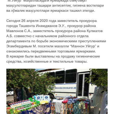
“М.Уйғур” маҳалласидаги ярмаркада озиқ-овқат
маҳсулотларидан ташқари антисептик, гигиена востилари
ва хўжалик маҳсулотлари ярмаркаси ташкил этилди.
Сегодня 26 апреля 2020 года заместитель прокурора
города Ташкента Инамджанов Э.У., прокурор района
Мавлонов С.А., заместитель прокурора района Кулматов
А.Б. совместно с начальником районного отдела
департамента по борьбе экономическими преступлениями
Эгамбердивым М. посетили махалли “Маннон Уйгур” и
ознакомились передвижными торговыми ярмарками.
В ярмарке были выставлены на продажу гигиенические
средства, хозяйственные и текстильные товары.