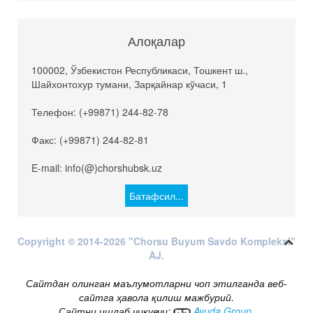
Алоқалар
100002, Ўзбекистон Республикаси, Тошкент ш.,
Шайхонтохур тумани, Зарқайнар кўчаси, 1
Телефон: (+99871) 244-82-78
Факс: (+99871) 244-82-81
E-mail: info(@)chorshubsk.uz
Батафсил...
Copyright © 2014-2026 "Chorsu Buyum Savdo Kompleksi"
AJ.
Сайтдан олинган маълумотларни чоп этилганда веб-
сайтга ҳавола қилиш мажбурий.
Сайтни ишлаб чиқувчи:
Ayuda Group
.