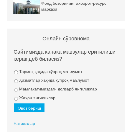
Фонд бозорининг ахборот-ресурс
маркази
Онлайн сўровнома
Сайтимизда канака мавзулар ёритилиши
керак деб биласиз?
Тармоқ ҳақида кўпроқ маълумот
Ҳизматлар ҳақида кўпроқ маълумот
Мамлакатимиздаги долзарб янгиликлар
Жаҳон янгиликлар
Натижалар