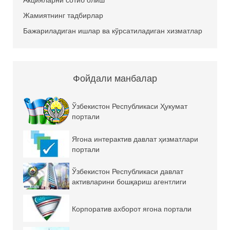
Жамиятнинг тадбирлар
Бажариладиган ишлар ва кўрсатиладиган хизматлар
Фойдали манбалар
Ўзбекистон Республикаси Ҳукумат
портали
Ягона интерактив давлат ҳизматлари
портали
Ўзбекистон Республикаси давлат
активларини бошқариш агентлиги
Корпоратив ахборот ягона портали