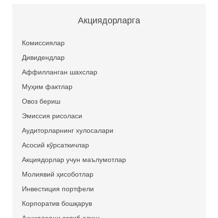
Акциядорларга
Комиссиялар
Дивидендлар
Аффилланган шахслар
Муҳим фактлар
Овоз бериш
Эмиссия рисоласи
Аудиторларнинг хулосалари
Асосий кўрсаткичлар
Акциядорлар учун маълумотлар
Молиявий ҳисоботлар
Инвестиция портфели
Корпоратив бошқарув
Акцияларни сотиб олиш