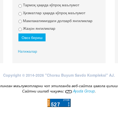
Тармоқ ҳақида кўпроқ маълумот
Ҳизматлар ҳақида кўпроқ маълумот
Мамлакатимиздаги долзарб янгиликлар
Жаҳон янгиликлар
Натижалар
Copyright © 2014-2026 "Chorsu Buyum Savdo Kompleksi" AJ.
линган маълумотларни чоп этилганда веб-сайтга ҳавола қилиш
Сайтни ишлаб чиқувчи:
Ayuda Group
.