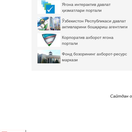
Ягона интерактив давлат
ҳизматлари портали
Ўзбекистон Республикаси давлат
активларини бошқариш агентлиги
Корпоратив ахборот ягона
портали
Фонд бозорининг ахборот-ресурс
маркази
Сайтдан о