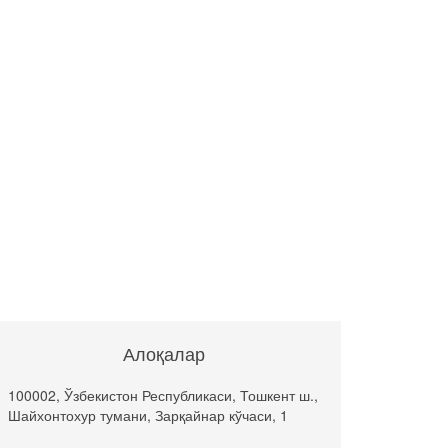
Алоқалар
100002, Ўзбекистон Республикаси, Тошкент ш.,
Шайхонтохур тумани, Зарқайнар кўчаси, 1