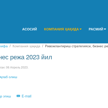
АСОСИЙ
КОМПАНИЯ ҲАҚИДА
РАСМИЙ
хифа
Компания ҳақида
Ривожлантириш стратегияси, бизнес р
нес режа 2023 йил
лган:
06 Апрель 2023
.
қлаб олиш
р этиш
E-mail