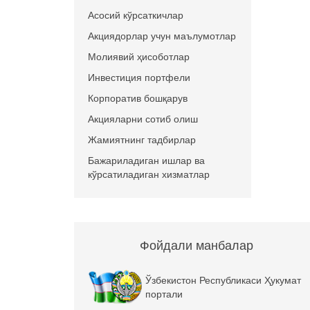
Асосий кўрсаткичлар
Акциядорлар учун маълумотлар
Молиявий ҳисоботлар
Инвестиция портфели
Корпоратив бошқарув
Акцияларни сотиб олиш
Жамиятнинг тадбирлар
Бажариладиган ишлар ва
кўрсатиладиган хизматлар
Фойдали манбалар
Ўзбекистон Республикаси Ҳукумат
портали