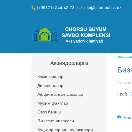
(+99871) 244-42-78
info@chorshubsk.uz
Бош са
Акциядорларга
Биз
Комиссиялар
Чоп эти
Дивидендлар
(.pdf)
Ю
Аффилланган шахслар
Муҳим фактлар
Овоз бериш
Наш
Эмиссия рисоласи
Аудиторларнинг хулосалари