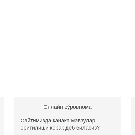
Онлайн сўровнома
Сайтимизда канака мавзулар
ёритилиши керак деб биласиз?