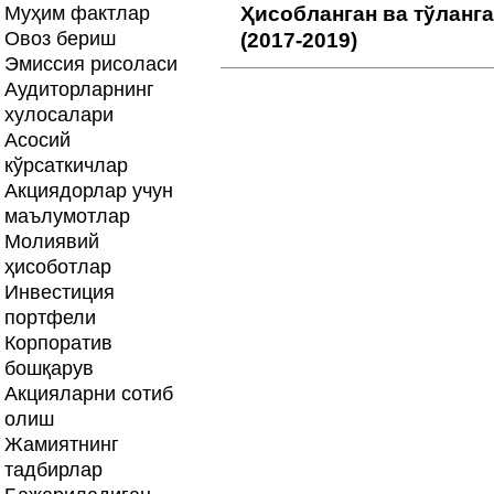
Муҳим фактлар
Ҳисобланган ва тўланг
Овоз бериш
(2017-2019)
Эмиссия рисоласи
Аудиторларнинг
хулосалари
Асосий
кўрсаткичлар
Акциядорлар учун
маълумотлар
Молиявий
ҳисоботлар
Инвестиция
портфели
Корпоратив
бошқарув
Акцияларни сотиб
олиш
Жамиятнинг
тадбирлар