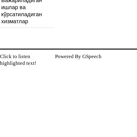
Бажариладиган
ишлар ва
кўрсатиладиган
хизматлар
Click to listen
Powered By
GSpeech
highlighted text!