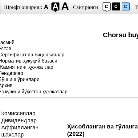
Шрифт ошириш:
Сайт ранги
Т
Chorsu bu
Расмий
Устав
Сертификат ва лицензиялар
Норматив-ҳуқуқий базаси
Жамиятнинг ҳужжатлар
Тендерлар
Бўш иш ўринлари
Архив
Ўз кучини йўқотган ҳужжатлар
Комиссиялар
Дивидендлар
Ҳисобланган ва тўланг
Аффилланган
(2022)
шахслар