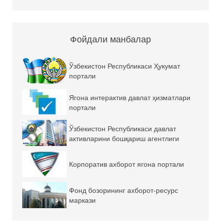
Фойдали манбалар
Ўзбекистон Республикаси Ҳукумат
портали
Ягона интерактив давлат ҳизматлари
портали
Ўзбекистон Республикаси давлат
активларини бошқариш агентлиги
Корпоратив ахборот ягона портали
Фонд бозорининг ахборот-ресурс
маркази