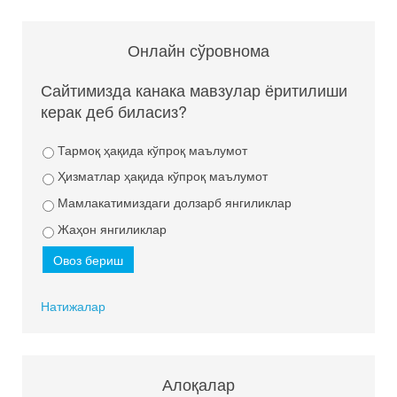
Онлайн сўровнома
Сайтимизда канака мавзулар ёритилиши
керак деб биласиз?
Тармоқ ҳақида кўпроқ маълумот
Ҳизматлар ҳақида кўпроқ маълумот
Мамлакатимиздаги долзарб янгиликлар
Жаҳон янгиликлар
Натижалар
Алоқалар