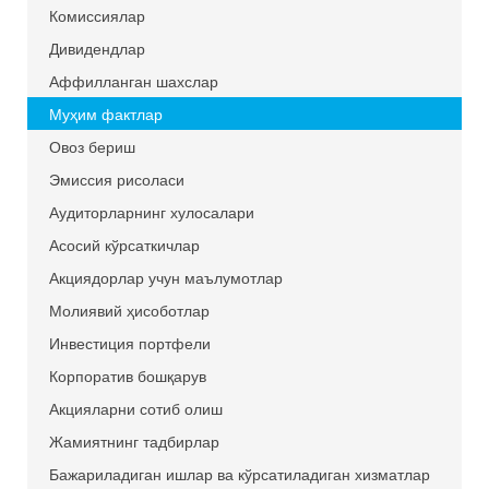
Комиссиялар
Дивидендлар
Аффилланган шахслар
Муҳим фактлар
Овоз бериш
Эмиссия рисоласи
Аудиторларнинг хулосалари
Асосий кўрсаткичлар
Акциядорлар учун маълумотлар
Молиявий ҳисоботлар
Инвестиция портфели
Корпоратив бошқарув
Акцияларни сотиб олиш
Жамиятнинг тадбирлар
Бажариладиган ишлар ва кўрсатиладиган хизматлар