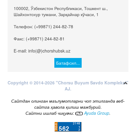
100002, Ўзбекистон Республикаси, Тошкент ш.,
Шайхонтохур тумани, Зарқайнар кўчаси, 1
Телефон: (+99871) 244-82-78
Факс: (+99871) 244-82-81
E-mail: info(@)chorshubsk.uz
Батафсил...
Copyright © 2014-2026 "Chorsu Buyum Savdo Kompleksi"
AJ.
Сайтдан олинган маълумотларни чоп этилганда веб-
сайтга ҳавола қилиш мажбурий.
Сайтни ишлаб чиқувчи:
Ayuda Group
.