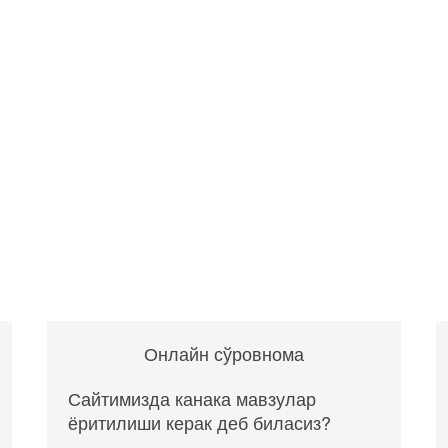
Онлайн сўровнома
Сайтимизда канака мавзулар
ёритилиши керак деб биласиз?