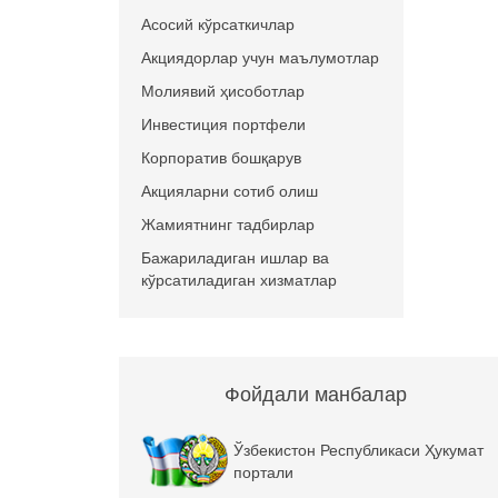
Асосий кўрсаткичлар
Акциядорлар учун маълумотлар
Молиявий ҳисоботлар
Инвестиция портфели
Корпоратив бошқарув
Акцияларни сотиб олиш
Жамиятнинг тадбирлар
Бажариладиган ишлар ва
кўрсатиладиган хизматлар
Фойдали манбалар
Ўзбекистон Республикаси Ҳукумат
портали