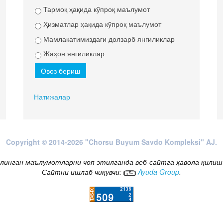
Тармоқ ҳақида кўпроқ маълумот
Ҳизматлар ҳақида кўпроқ маълумот
Мамлакатимиздаги долзарб янгиликлар
Жаҳон янгиликлар
Натижалар
Copyright © 2014-2026 "Chorsu Buyum Savdo Kompleksi" AJ.
линган маълумотларни чоп этилганда веб-сайтга ҳавола қилиш
Сайтни ишлаб чиқувчи:
Ayuda Group
.