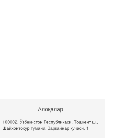
Алоқалар
100002, Ўзбекистон Республикаси, Тошкент ш.,
Шайхонтохур тумани, Зарқайнар кўчаси, 1