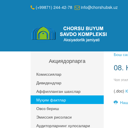
(+99871) 244-42-78
info@chorshubsk.uz
Бош са
Акциядорларга
08.
Комиссиялар
Чоп эти
Дивидендлар
(.doc)
Ю
Аффилланган шахслар
Муҳим фактлар
Наш
Овоз бериш
Эмиссия рисоласи
Аудиторларнинг хулосалари