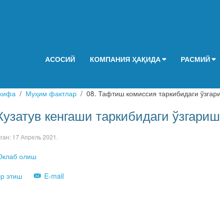
АСОСИЙ
КОМПАНИЯ ҲАҚИДА
РАСМИЙ
хифа
Муҳим фактлар
08. Тафтиш комиссия таркибидаги ўзгар
 Кузатув кенгаши таркибидаги ўзгариш
лган:
17 Апрель 2021
.
клаб олиш
р этиш
E-mail