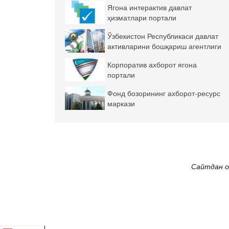
Ягона интерактив давлат
ҳизматлари портали
Ўзбекистон Республикаси давлат
активларини бошқариш агентлиги
Корпоратив ахборот ягона
портали
Фонд бозорининг ахборот-ресурс
маркази
Сайтдан о