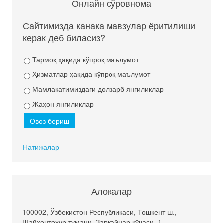
Онлайн сўровнома
Сайтимизда канака мавзулар ёритилиши
керак деб биласиз?
Тармоқ ҳақида кўпроқ маълумот
Ҳизматлар ҳақида кўпроқ маълумот
Мамлакатимиздаги долзарб янгиликлар
Жаҳон янгиликлар
Натижалар
Алоқалар
100002, Ўзбекистон Республикаси, Тошкент ш.,
Шайхонтохур тумани, Зарқайнар кўчаси, 1