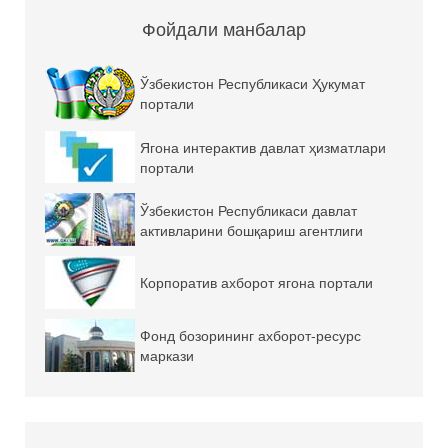
Фойдали манбалар
Ўзбекистон Республикаси Ҳукумат
портали
Ягона интерактив давлат ҳизматлари
портали
Ўзбекистон Республикаси давлат
активларини бошқариш агентлиги
Корпоратив ахборот ягона портали
Фонд бозорининг ахборот-ресурс
маркази