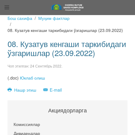
Бош сахифа
Муҳим фактлар
08. Кузатув кенгаши таркибидаги ўзгаришлар (23.09.2022)
08. Кузатув кенгаши таркибидаги
ўзгаришлар (23.09.2022)
Чоп этилган:
24 Сентябрь 2022
.
(.doc)
Юклаб олиш
Нашр этиш
E-mail
Акциядорларга
Комиссиялар
Дивидендлар