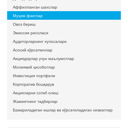
Аффилланган шахслар
Муҳим фактлар
Овоз бериш
Эмиссия рисоласи
Аудиторларнинг хулосалари
Асосий кўрсаткичлар
Акциядорлар учун маълумотлар
Молиявий ҳисоботлар
Инвестиция портфели
Корпоратив бошқарув
Акцияларни сотиб олиш
Жамиятнинг тадбирлар
Бажариладиган ишлар ва кўрсатиладиган хизматлар