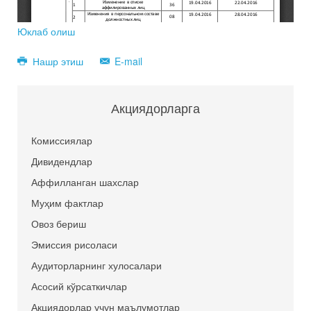
Юклаб олиш
Нашр этиш
E-mail
Акциядорларга
Комиссиялар
Дивидендлар
Аффилланган шахслар
Муҳим фактлар
Овоз бериш
Эмиссия рисоласи
Аудиторларнинг хулосалари
Асосий кўрсаткичлар
Акциядорлар учун маълумотлар