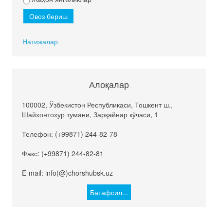
Натижалар
Алоқалар
100002, Ўзбекистон Республикаси, Тошкент ш.,
Шайхонтохур тумани, Зарқайнар кўчаси, 1
Телефон: (+99871) 244-82-78
Факс: (+99871) 244-82-81
E-mail: info(@)chorshubsk.uz
Батафсил...