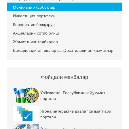
Молиявий ҳисоботлар
Инвестиция портфели
Корпоратив бошқарув
Акцияларни сотиб олиш
Жамиятнинг тадбирлар
Бажариладиган ишлар ва кўрсатиладиган хизматлар
Фойдали манбалар
Ўзбекистон Республикаси Ҳукумат
портали
Ягона интерактив давлат ҳизматлари
портали
Ўзбекистон Республикаси давлат