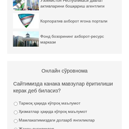
активларини бошқариш агентлиги
Корпоратив ахборот ягона портали
Фонд бозорининг ахборот-ресурс
маркази
Онлайн сўровнома
Сайтимизда канака мавзулар ёритилиши
керак деб биласиз?
Тармоқ ҳақида кўпроқ маълумот
Ҳизматлар ҳақида кўпроқ маълумот
Мамлакатимиздаги долзарб янгиликлар
Жаҳон янгиликлар