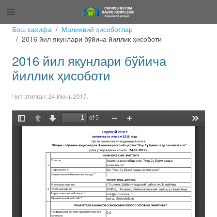
Бош сахифа
Молиявий ҳисоботлар
2016 йил якунлари бўйича йиллик ҳисоботи
2016 йил якунлари бўйича
йиллик ҳисоботи
Чоп этилган:
24 Июнь 2017
.