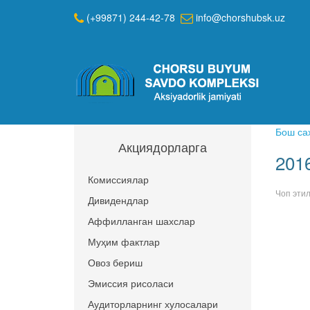
(+99871) 244-42-78
info@chorshubsk.uz
Бош са
Акциядорларга
201
Комиссиялар
Чоп эти
Дивидендлар
Аффилланган шахслар
Муҳим фактлар
Овоз бериш
Эмиссия рисоласи
Аудиторларнинг хулосалари