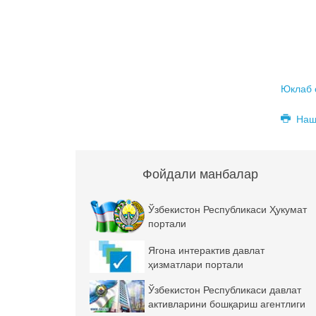
Юклаб
Наш
Фойдали манбалар
Ўзбекистон Республикаси Ҳукумат
портали
Ягона интерактив давлат
ҳизматлари портали
Ўзбекистон Республикаси давлат
активларини бошқариш агентлиги