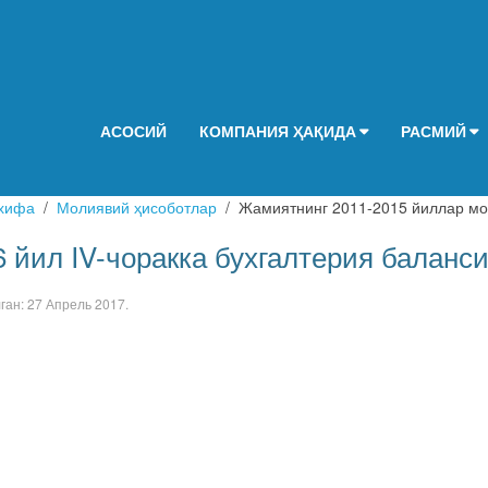
АСОСИЙ
КОМПАНИЯ ҲАҚИДА
РАСМИЙ
хифа
Молиявий ҳисоботлар
Жамиятнинг 2011-2015 йиллар мо
6 йил IV-чоракка бухгалтерия баланси
лган:
27 Апрель 2017
.