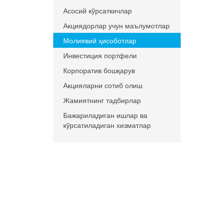
Асосий кўрсаткичлар
Акциядорлар учун маълумотлар
Молиявий ҳисоботлар
Инвестиция портфели
Корпоратив бошқарув
Акцияларни сотиб олиш
Жамиятнинг тадбирлар
Бажариладиган ишлар ва
кўрсатиладиган хизматлар