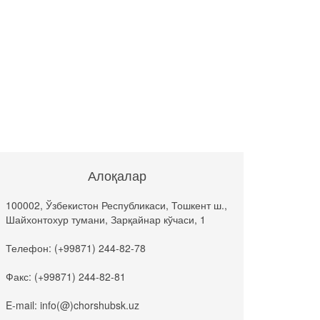
Алоқалар
100002, Ўзбекистон Республикаси, Тошкент ш.,
Шайхонтохур тумани, Зарқайнар кўчаси, 1
Телефон: (+99871) 244-82-78
Факс: (+99871) 244-82-81
E-mail: info(@)chorshubsk.uz