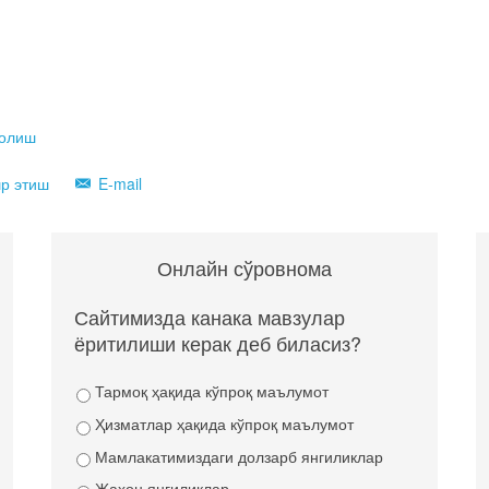
 олиш
р этиш
E-mail
Онлайн сўровнома
Сайтимизда канака мавзулар
ёритилиши керак деб биласиз?
Тармоқ ҳақида кўпроқ маълумот
Ҳизматлар ҳақида кўпроқ маълумот
Мамлакатимиздаги долзарб янгиликлар
Жаҳон янгиликлар