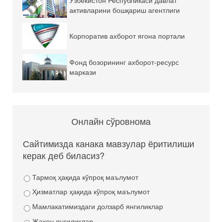
активларини бошқариш агентлиги
Корпоратив ахборот ягона портали
Фонд бозорининг ахборот-ресурс
маркази
Онлайн сўровнома
Сайтимизда канака мавзулар ёритилиши
керак деб биласиз?
Тармоқ ҳақида кўпроқ маълумот
Ҳизматлар ҳақида кўпроқ маълумот
Мамлакатимиздаги долзарб янгиликлар
Жаҳон янгиликлар