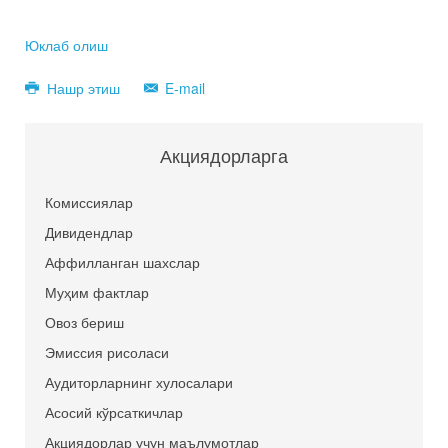
Юклаб олиш
Нашр этиш
E-mail
Акциядорларга
Комиссиялар
Дивидендлар
Аффилланган шахслар
Муҳим фактлар
Овоз бериш
Эмиссия рисоласи
Аудиторларнинг хулосалари
Асосий кўрсаткичлар
Акциядорлар учун маълумотлар