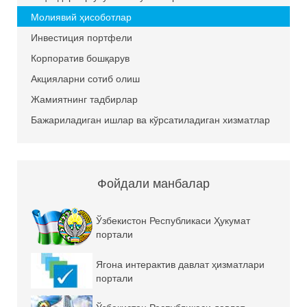
Молиявий ҳисоботлар
Инвестиция портфели
Корпоратив бошқарув
Акцияларни сотиб олиш
Жамиятнинг тадбирлар
Бажариладиган ишлар ва кўрсатиладиган хизматлар
Фойдали манбалар
Ўзбекистон Республикаси Ҳукумат
портали
Ягона интерактив давлат ҳизматлари
портали
Ўзбекистон Республикаси давлат