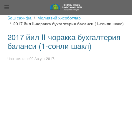
Бош сахифа
Молиявий ҳисоботлар
2017 йил II-чоракка бухгалтерия баланси (1-сонли шакл)
2017 йил II-чоракка бухгалтерия
баланси (1-сонли шакл)
Чоп этилган:
09 Август 2017
.