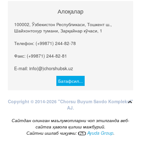
Алоқалар
100002, Ўзбекистон Республикаси, Тошкент ш.,
Шайхонтохур тумани, Зарқайнар кўчаси, 1
Телефон: (+99871) 244-82-78
Факс: (+99871) 244-82-81
E-mail: info(@)chorshubsk.uz
Батафсил...
Copyright © 2014-2026 "Chorsu Buyum Savdo Kompleksi"
AJ.
Сайтдан олинган маълумотларни чоп этилганда веб-
сайтга ҳавола қилиш мажбурий.
Сайтни ишлаб чиқувчи:
Ayuda Group
.