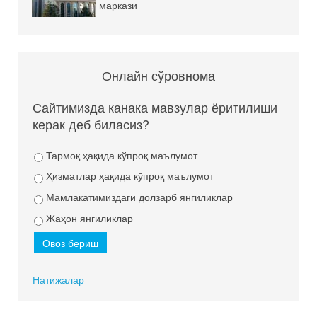
маркази
Онлайн сўровнома
Сайтимизда канака мавзулар ёритилиши
керак деб биласиз?
Тармоқ ҳақида кўпроқ маълумот
Ҳизматлар ҳақида кўпроқ маълумот
Мамлакатимиздаги долзарб янгиликлар
Жаҳон янгиликлар
Натижалар