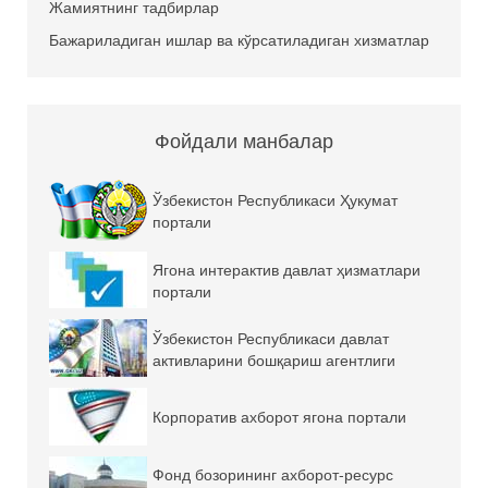
Жамиятнинг тадбирлар
Бажариладиган ишлар ва кўрсатиладиган хизматлар
Фойдали манбалар
Ўзбекистон Республикаси Ҳукумат
портали
Ягона интерактив давлат ҳизматлари
портали
Ўзбекистон Республикаси давлат
активларини бошқариш агентлиги
Корпоратив ахборот ягона портали
Фонд бозорининг ахборот-ресурс