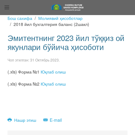
Бош сахифа
Молиявий ҳисоботлар
2018 йил бухгалтерия баланс (2шакл)
Эмитентнинг 2023 йил тўққиз ой
якунлари бўйича ҳисоботи
Чоп этилган:
31 Октябрь 2023
.
(.xls) Форма №1
Юқлаб олиш
(.xls) Форма №2
Юқлаб олиш
Нашр этиш
E-mail