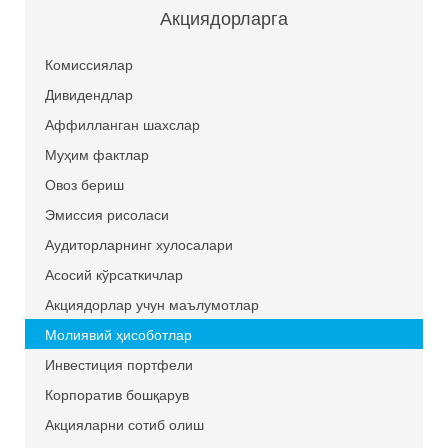
Акциядорларга
Комиссиялар
Дивидендлар
Аффилланган шахслар
Муҳим фактлар
Овоз бериш
Эмиссия рисоласи
Аудиторларнинг хулосалари
Асосий кўрсаткичлар
Акциядорлар учун маълумотлар
Молиявий ҳисоботлар
Инвестиция портфели
Корпоратив бошқарув
Акцияларни сотиб олиш