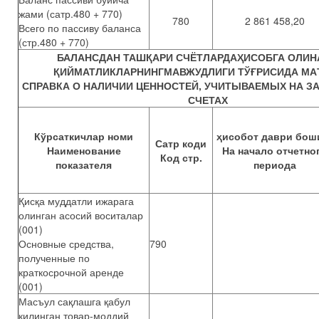
жами (сатр.480 + 770)
780
2 861 458,20
Всего по пассиву баланса
(стр.480 + 770)
БАЛАНСДАН ТАШҚАРИ СЧЁТЛАРДАҲИСОБГА ОЛИН
ҚИЙМАТЛИКЛАРНИНГМАВЖУДЛИГИ ТЎҒРИСИДА М
СПРАВКА О НАЛИЧИИ ЦЕННОСТЕЙ, УЧИТЫВАЕМЫХ НА 
СЧЕТАХ
Кўрсаткичлар номи
ҳисобот даври бош
Сатр коди
Наименование
На начало отчетно
Код стр.
показателя
периода
Қисқа муддатли ижарага
олинган асосий воситалар
(001)
Основные средства,
790
полученные по
краткосрочной аренде
(001)
Масъул сақлашга қабул
қилинган товар-моддий