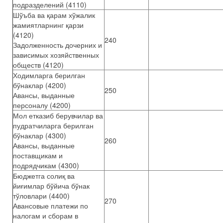
подразделений (4110)
Шўъба ва қарам хўжалик
жамиятларнинг қарзи
(4120)
240
Задолженность дочерних и
зависимых хозяйственных
обществ (4120)
Ходимларга берилган
бўнаклар (4200)
250
Авансы, выданные
персоналу (4200)
Мол етказиб берувчилар ва
пудратчиларга берилган
бўнаклар (4300)
260
Авансы, выданные
поставщикам и
подрядчикам (4300)
Бюджетга солиқ ва
йиғимлар бўйича бўнак
тўловлари (4400)
270
Авансовые платежи по
налогам и сборам в