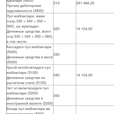
қарзлари (4800)
310
291 466,20
Прочие дебиторские
задолженности (4800)
Пул маблағлари, жами
(сатр.330 + 340 + 350 +
360), шу жумладан:
320
14 104,00
Денежные средства, всего
(стр.330 + 340 + 350 + 360),
в том числе:
Кассадаги пул маблағлари
(5000)
330
Денежные средства в кассе
(5000)
Ҳисоб-китобсчётидаги пул
маблағлари (5100)
340
14 104,00
Денежные средства на
расчетном счете (5100)
Чет эл валютасидаги пул
маблағлари (5200)
350
Денежные средства в
иностранной валюте (5200)
Бошқа пул маблағлари ва
эквивалентлари (5500,