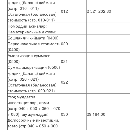
қолдиқ (баланс) қиймати
(сатр. 010 - 011)
012
2 521 202,80
Остаточная (балансовая)
стоимость (стр. 010-011)
Номоддий активлар:
Нематериальные активы:
Бошланғич қиймати (0400)
Первоначальная стоимость
020
(0400)
Амортизация суммаси
(0500)
021
Сумма амортизации (0500)
қолдиқ (баланс) қиймати
(сатр. 020 - 021)
022
Остаточная (балансовая)
стоимость (стр. 020-021)
Узоқ муддатли
инвестициялар, жами
(сатр.040 + 050 + 060 + 070
+ 080), шу жумладан:
030
29 184,00
Долгосрочные инвестиции,
всего (стр.040 + 050 + 060