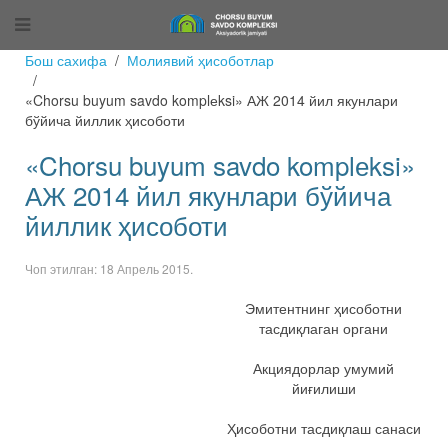
Бош сахифа
Молиявий ҳисоботлар
«Chorsu buyum savdo komplеksi» АЖ 2014 йил якунлари
бўйича йиллик ҳисоботи
«Chorsu buyum savdo komplеksi»
АЖ 2014 йил якунлари бўйича
йиллик ҳисоботи
Чоп этилган:
18 Апрель 2015
.
Эмитентнинг ҳисоботни
тасдиқлаган органи
Акциядорлар умумий
йиғилиши
Ҳисоботни тасдиқлаш санаси