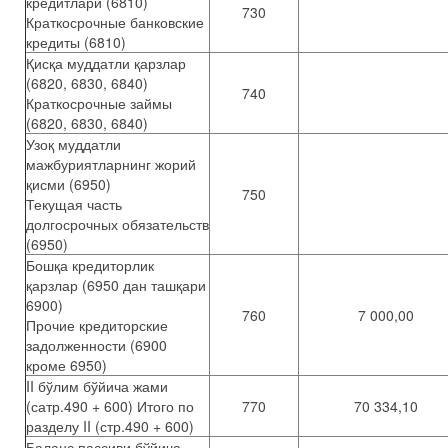
кредитлари (6810)
730
Краткосрочные банковские
кредиты (6810)
Қисқа муддатли қарзлар
(6820, 6830, 6840)
740
Краткосрочные займы
(6820, 6830, 6840)
Узоқ муддатли
мажбуриятларнинг жорий
қисми (6950)
750
Текущая часть
долгосрочных обязательств
(6950)
Бошқа кредиторлик
қарзлар (6950 дан ташқари
6900)
760
7 000,00
Прочие кредиторские
задолженности (6900
кроме 6950)
II бўлим бўйича жами
(сатр.490 + 600) Итого по
770
70 334,10
разделу II (стр.490 + 600)
Баланс пассиви бўйича