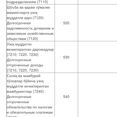
подразделениям (7110)
Шўъба ва қарам хўжалик
жамиятларга узоқ
муддатли қарз (7120)
Долгосрочная
520
задолженность дочерним и
зависимым хозяйственным
обществам (7120)
Узоқ муддатли
кечиктирилган даромадлар
(7210, 7220, 7230)
530
Долгосрочные
отсроченные доходы
(7210, 7220, 7230)
Солиқ ва мажбурий
тўловлар бўйича узоқ
муддатли кечиктирилган
мажбуриятлар (7240)
Долгосрочные
540
отсроченные
обязательства по налогам
и обязательным платежам