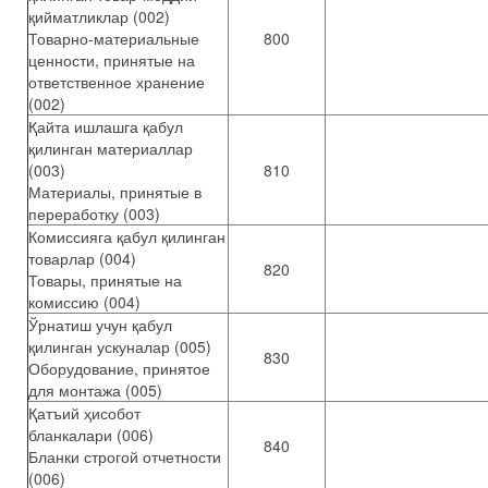
қийматликлар (002)
Товарно-материальные
800
ценности, принятые на
ответственное хранение
(002)
Қайта ишлашга қабул
қилинган материаллар
(003)
810
Материалы, принятые в
переработку (003)
Комиссияга қабул қилинган
товарлар (004)
820
Товары, принятые на
комиссию (004)
Ўрнатиш учун қабул
қилинган ускуналар (005)
830
Оборудование, принятое
для монтажа (005)
Қатъий ҳисобот
бланкалари (006)
840
Бланки строгой отчетности
(006)