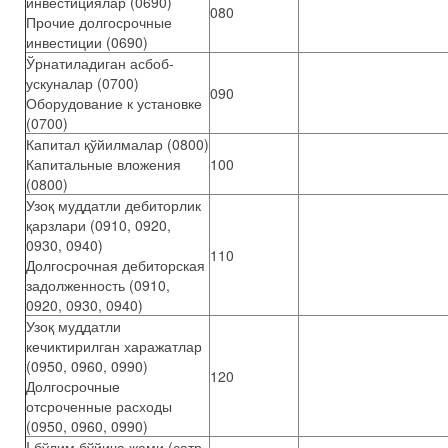
инвестициялар (0690)
080
Прочие долгосрочные
инвестиции (0690)
Ўрнатиладиган асбоб-
ускуналар (0700)
090
Оборудование к установке
(0700)
Капитал қўйилмалар (0800)
Капитальные вложения
100
(0800)
Узоқ муддатли дебиторлик
қарзлари (0910, 0920,
0930, 0940)
110
Долгосрочная дебиторская
задолженность (0910,
0920, 0930, 0940)
Узоқ муддатли
кечиктирилган харажатлар
(0950, 0960, 0990)
120
Долгосрочные
отсроченные расходы
(0950, 0960, 0990)
I бўлим бўйича жами (сатр.