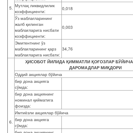
Мутлақ ликвидлилик
5.
0,018
коэффициенти:
Ўз маблағларининг
жалб қилинган
0,003
маблағларига нисбати
коэффициенти:
Эмитентнинг ўз
маблағларининг қарз
34,76
маблағларига нисбати:
ҲИСОБОТ ЙИЛИДА ҚИММАТЛИ ҚОҒОЗЛАР БЎЙИЧА
ДАРОМАДЛАР МИҚДОРИ
Оддий акциялар бўйича
бир дона акцияга
сўмда:
бир дона акциянинг
номинал қийматига
фоизда:
Имтиёзли акциялар бўйича
бир дона акцияга
6.
сўмда:
бир дона акциянинг