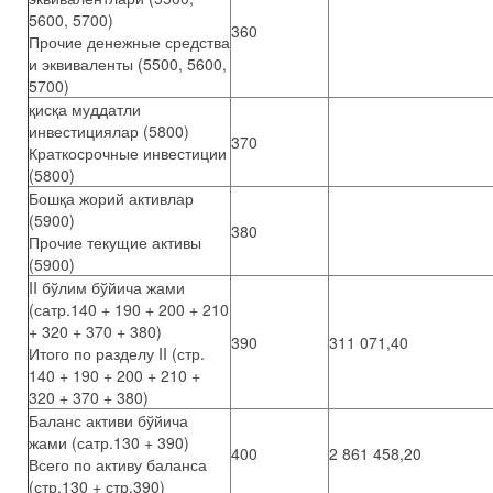
5600, 5700)
360
Прочие денежные средства
и эквиваленты (5500, 5600,
5700)
қисқа муддатли
инвестициялар (5800)
370
Краткосрочные инвестиции
(5800)
Бошқа жорий активлар
(5900)
380
Прочие текущие активы
(5900)
II бўлим бўйича жами
(сатр.140 + 190 + 200 + 210
+ 320 + 370 + 380)
390
311 071,40
Итого по разделу II (стр.
140 + 190 + 200 + 210 +
320 + 370 + 380)
Баланс активи бўйича
жами (сатр.130 + 390)
400
2 861 458,20
Всего по активу баланса
(стр.130 + стр.390)