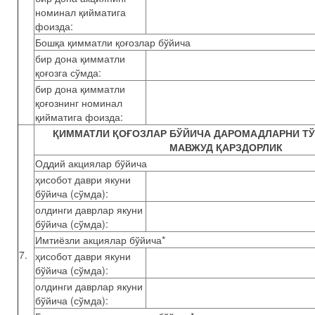
номинал қийматига
фоизда:
Бошқа қимматли қоғозлар бўйича
бир дона қимматли
қоғозга сўмда:
бир дона қимматли
қоғознинг номинал
қийматига фоизда:
ҚИММАТЛИ ҚОҒОЗЛАР БЎЙИЧА ДАРОМАДЛАРНИ Т
МАВЖУД ҚАРЗДОРЛИК
Оддий акциялар бўйича
ҳисобот даври якуни
бўйича (сўмда):
олдинги даврлар якуни
бўйича (сўмда):
Имтиёзли акциялар бўйича*
7.
ҳисобот даври якуни
бўйича (сўмда):
олдинги даврлар якуни
бўйича (сўмда):