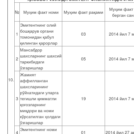
Муҳим факт
№
Муҳим факт номи
Муҳим факт рақами
берган сан
Эмитентнинг олий
бошқарув органи
1
03
2014 йил 7 
томонидан қабул
қилинган қарорлар
Мансабдор
шахсларнинг шахсий
2
05
2014 йил 7 
таркибидаги
ўзгаришлар
Жамият
10.
аффилланган
шахсларининг
рўйхатидаги уларга
3
тегишли қимматли
19
2014 йил 7 
қоғозларнинг
миқдори ва номи
кўрсатилган ҳолдаги
ўзгаришлар
Эмитентнинг номи
4
01
2014 йил 27 а