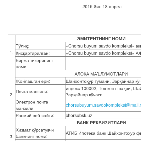
2015 йил 18 апрел
ЭМИТЕНТНИНГ НОМИ
Тўлиқ:
«Chorsu buyum savdo komplеksi» а
1.
Қисқартирилган:
«Chorsu buyum savdo komplеksi» А
Биржа тикерининг
-
номи:
АЛОҚА МАЪЛУМОТЛАРИ
Жойлашган ери:
Шайхонтоҳур тумани, Зарқайнар кў
индекс 100002, Тошкент шаҳри, Ша
Почта манзили:
2.
Зарқайнар кўчаси
Электрон почта
chorsubuyum.savdokompleksi@mail.
манзили:
Расмий веб-сайти:
chorsubsk.uz
БАНК РЕКВИЗИТЛАРИ
Хизмат кўрсатувчи
АТИБ Ипотека банк Шайхонтохур ф
банкнинг номи:
3.