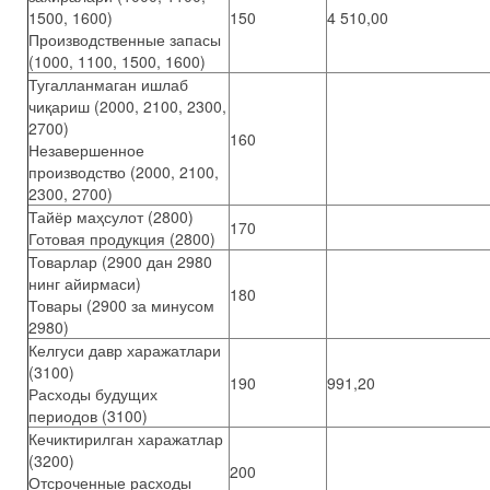
1500, 1600)
150
4 510,00
Производственные запасы
(1000, 1100, 1500, 1600)
Тугалланмаган ишлаб
чиқариш (2000, 2100, 2300,
2700)
160
Незавершенное
производство (2000, 2100,
2300, 2700)
Тайёр маҳсулот (2800)
170
Готовая продукция (2800)
Товарлар (2900 дан 2980
нинг айирмаси)
180
Товары (2900 за минусом
2980)
Келгуси давр харажатлари
(3100)
190
991,20
Расходы будущих
периодов (3100)
Кечиктирилган харажатлар
(3200)
200
Отсроченные расходы