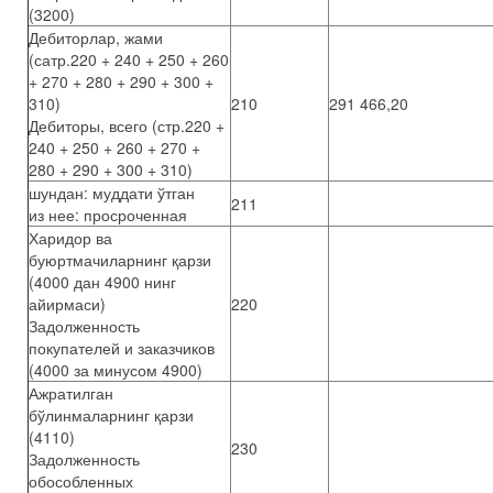
(3200)
Дебиторлар, жами
(сатр.220 + 240 + 250 + 260
+ 270 + 280 + 290 + 300 +
310)
210
291 466,20
Дебиторы, всего (стр.220 +
240 + 250 + 260 + 270 +
280 + 290 + 300 + 310)
шундан: муддати ўтган
211
из нее: просроченная
Харидор ва
буюртмачиларнинг қарзи
(4000 дан 4900 нинг
айирмаси)
220
Задолженность
покупателей и заказчиков
(4000 за минусом 4900)
Ажратилган
бўлинмаларнинг қарзи
(4110)
230
Задолженность
обособленных