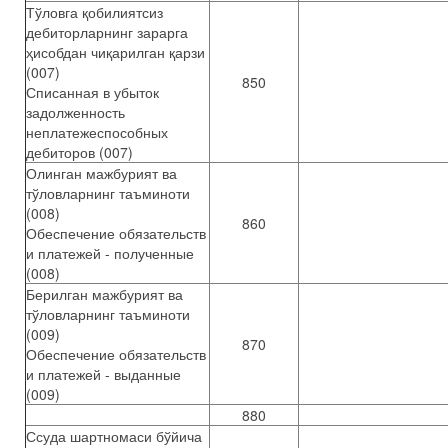
Тўловга қобилиятсиз
дебиторларнинг зарарга
ҳисобдан чиқарилган қарзи
(007)
850
Списанная в убыток
задолженность
неплатежеспособных
дебиторов (007)
Олинган мажбурият ва
тўловларнинг таъминоти
(008)
860
Обеспечение обязательств
и платежей - полученные
(008)
Берилган мажбурият ва
тўловларнинг таъминоти
(009)
870
Обеспечение обязательств
и платежей - выданные
(009)
880
Ссуда шартномаси бўйича