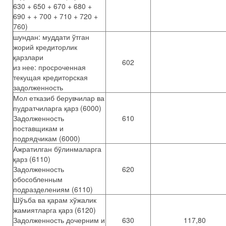
630 + 650 + 670 + 680 +
690 + + 700 + 710 + 720 +
760)
шундан: муддати ўтган
жорий кредиторлик
қарзлари
602
из нее: просроченная
текущая кредиторская
задолженность
Мол етказиб берувчилар ва
пудратчиларга қарз (6000)
Задолженность
610
поставщикам и
подрядчикам (6000)
Ажратилган бўлинмаларга
қарз (6110)
Задолженность
620
обособленным
подразделениям (6110)
Шўъба ва қарам хўжалик
жамиятларга қарз (6120)
Задолженность дочерним и
630
117,80