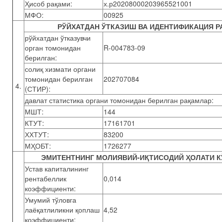
Ҳисоб рақами:
х.р20208000203965521001
МФО:
00925
РЎЙХАТДАН ЎТКАЗИШ ВА ИДЕНТИФИКАЦИЯ Р
рўйхатдан ўтказувчи
орган томонидан
R-004783-09
берилган:
солиқ хизмати органи
томонидан берилган
202707084
4.
(СТИР):
давлат статистика органи томонидан берилган рақамлар:
МШТ:
144
КТУТ:
17161701
ХХТУТ:
83200
МҲОБТ:
1726277
ЭМИТЕНТНИНГ МОЛИЯВИЙ-ИҚТИСОДИЙ ҲОЛАТИ К
Устав капиталининг
рентабеллик
0,014
коэффициенти:
Умумий тўловга
лаёқатлиликни қоплаш
4,52
коэффициенти: