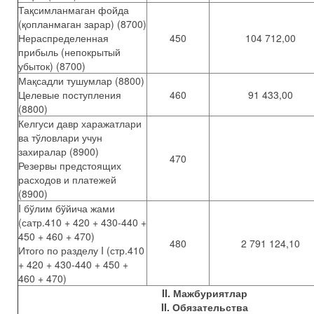
Тақсимланмаган фойда
(қопланмаган зарар) (8700)
Нераспределенная
450
104 712,00
прибыль (непокрытый
убыток) (8700)
Мақсадли тушумлар (8800)
Целевые поступления
460
91 433,00
(8800)
Келгуси давр харажатлари
ва тўловлари учун
захиралар (8900)
470
Резервы предстоящих
расходов и платежей
(8900)
I бўлим бўйича жами
(сатр.410 + 420 + 430-440 +
450 + 460 + 470)
480
2 791 124,10
Итого по разделу I (стр.410
+ 420 + 430-440 + 450 +
460 + 470)
II. Мажбуриятлар
II. Обязательства