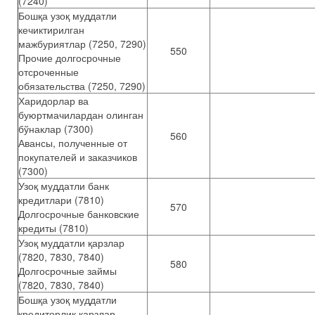
(7240)
Бошқа узоқ муддатли
кечиктирилган
мажбуриятлар (7250, 7290)
550
Прочие долгосрочные
отсроченные
обязательства (7250, 7290)
Харидорлар ва
буюртмачилардан олинган
бўнаклар (7300)
560
Авансы, полученные от
покупателей и заказчиков
(7300)
Узоқ муддатли банк
кредитлари (7810)
570
Долгосрочные банковские
кредиты (7810)
Узоқ муддатли қарзлар
(7820, 7830, 7840)
580
Долгосрочные займы
(7820, 7830, 7840)
Бошқа узоқ муддатли
кредиторлик қарзлар