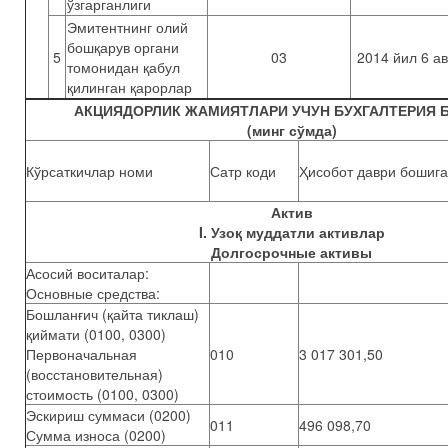
ўзгарганлиги
Эмитентнинг олий
бошқарув органи
5
03
2014 йил 6 ав
томонидан қабул
қилинган қарорлар
АКЦИЯДОРЛИК ЖАМИЯТЛАРИ УЧУН БУХГАЛТЕРИЯ 
(минг сўмда)
Кўрсаткичлар номи
Сатр коди
Ҳисобот даври бошига
Актив
I. Узоқ муддатли активлар
Долгосрочные активы
Асосий воситалар:
Основные средства:
Бошланғич (қайта тиклаш)
қиймати (0100, 0300)
Первоначальная
010
3 017 301,50
(восстановительная)
стоимость (0100, 0300)
Эскириш суммаси (0200)
011
496 098,70
Сумма износа (0200)