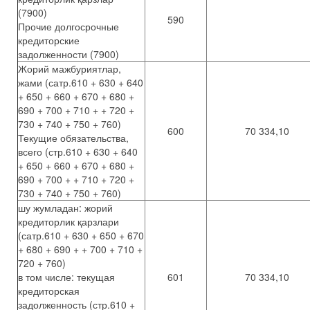
(7900)
590
Прочие долгосрочные
кредиторские
задолженности (7900)
Жорий мажбуриятлар,
жами (сатр.610 + 630 + 640
+ 650 + 660 + 670 + 680 +
690 + 700 + 710 + + 720 +
730 + 740 + 750 + 760)
600
70 334,10
Текущие обязательства,
всего (стр.610 + 630 + 640
+ 650 + 660 + 670 + 680 +
690 + 700 + + 710 + 720 +
730 + 740 + 750 + 760)
шу жумладан: жорий
кредиторлик қарзлари
(сатр.610 + 630 + 650 + 670
+ 680 + 690 + + 700 + 710 +
720 + 760)
в том числе: текущая
601
70 334,10
кредиторская
задолженность (стр.610 +