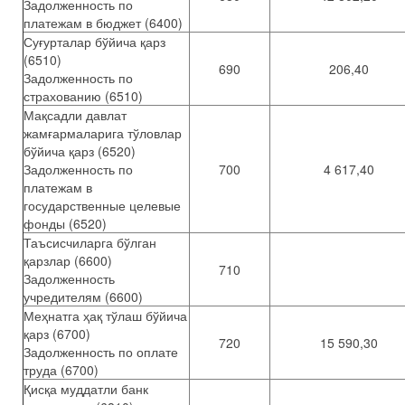
Задолженность по
платежам в бюджет (6400)
Суғурталар бўйича қарз
(6510)
690
206,40
Задолженность по
страхованию (6510)
Мақсадли давлат
жамғармаларига тўловлар
бўйича қарз (6520)
Задолженность по
700
4 617,40
платежам в
государственные целевые
фонды (6520)
Таъсисчиларга бўлган
қарзлар (6600)
710
Задолженность
учредителям (6600)
Меҳнатга ҳақ тўлаш бўйича
қарз (6700)
720
15 590,30
Задолженность по оплате
труда (6700)
Қисқа муддатли банк