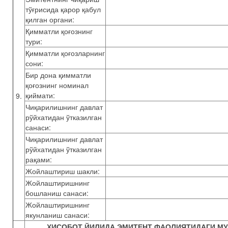
тўғрисида қарор қабул
қилган органи:
Қимматли қоғознинг
тури:
Қимматли қоғозларнинг
сони:
Бир дона қимматли
қоғознинг номинал
қиймати:
9.
Чиқарилишнинг давлат
рўйхатидан ўтказилган
санаси:
Чиқарилишнинг давлат
рўйхатидан ўтказилган
рақами:
Жойлаштириш шакли:
Жойлаштиришнинг
бошланиш санаси:
Жойлаштиришнинг
якунланиш санаси:
ҲИСОБОТ ЙИЛИДА ЭМИТЕНТ ФАОЛИЯТИДАГИ М