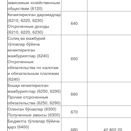
зависимым хозяйственным
обществам (6120)
Кечиктирилган даромадлар
(6210, 6220, 6230)
640
Отсроченные доходы
(6210, 6220, 6230)
Солиқ ва мажбурий
тўловлар бўйича
кечиктирилган
мажбуриятлар (6240)
650
Отсроченные
обязательства по налогам
и обязательным платежам
(6240)
Бошқа кечиктирилган
мажбуриятлар (6250, 6290)
660
Прочие отсроченные
обязательства (6250, 6290)
Олинган бўнаклар (6300)
670
Полученные авансы (6300)
Бюджетга тўловлар бўйича
қарз (6400)
680
42 802,20