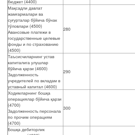
бюджет (4400)
Мақсадли давлат
жамғармалари ва
суғурталар бўйича бўнак
тўловлари (4500)
280
Авансовые платежи в
государственные целевые
фонды и по страхованию
(4500)
Таъсисчиларнинг устав
капиталига улушлар
бўйича қарзи (4600)
290
Задолженность
учредителей по вкладам в
уставный капитал (4600)
Ходимларнинг бошқа
операциялар бўйича қарзи
(4700)
300
Задолженность персонала
по прочим операциям
(4700)
Бошқа дебиторлик