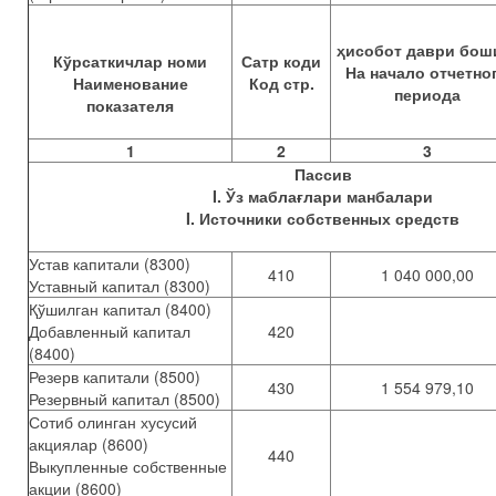
ҳисобот даври бош
Кўрсаткичлар номи
Сатр коди
На начало отчетно
Наименование
Код стр.
периода
показателя
1
2
3
Пассив
I. Ўз маблағлари манбалари
I. Источники собственных средств
Устав капитали (8300)
410
1 040 000,00
Уставный капитал (8300)
Қўшилган капитал (8400)
Добавленный капитал
420
(8400)
Резерв капитали (8500)
430
1 554 979,10
Резервный капитал (8500)
Сотиб олинган хусусий
акциялар (8600)
440
Выкупленные собственные
акции (8600)