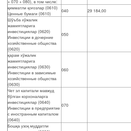
+ 070 + 080), в том числе:
қимматли қоғозлар (0610)
040
29 184,00
Ценные бумаги (0610)
Шўъба хўжалик
жамиятларига
инвестициялар (0620)
050
Инвестиции в дочерние
хозяйственные общества
(0620)
қарам хўжалик
жамиятларига
инвестициялар (0630)
060
Инвестиции в зависимые
хозяйственные общества
(0630)
Чет эл капитали мавжуд
бўлган корхоналарга
инвестициялар (0640)
070
Инвестиции в предприятие
с иностранным капиталом
(0640)
Бошқа узоқ муддатли