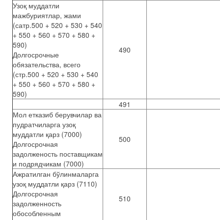
Узоқ муддатли
мажбуриятлар, жами
(сатр.500 + 520 + 530 + 540
+ 550 + 560 + 570 + 580 +
590)
490
Долгосрочные
обязательства, всего
(стр.500 + 520 + 530 + 540
+ 550 + 560 + 570 + 580 +
590)
491
Мол етказиб берувчилар ва
пудратчиларга узоқ
муддатли қарз (7000)
500
Долгосрочная
задолженость поставщикам
и подрядчикам (7000)
Ажратилган бўлинмаларга
узоқ муддатли қарз (7110)
Долгосрочная
510
задолженность
обособленным