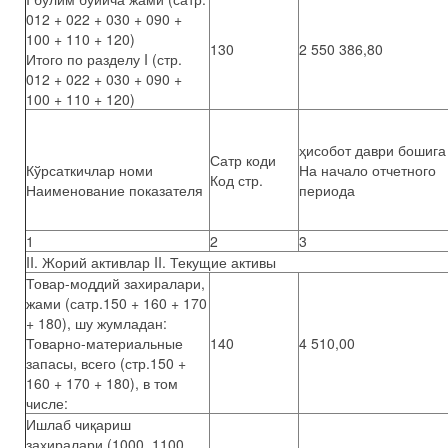
012 + 022 + 030 + 090 +
100 + 110 + 120)
130
2 550 386,80
Итого по разделу I (стр.
012 + 022 + 030 + 090 +
100 + 110 + 120)
ҳисобот даври бошига
Сатр коди
Кўрсаткичлар номи
На начало отчетного
Код стр.
Наименование показателя
периода
1
2
3
II. Жорий активлар II. Текущие активы
Товар-моддий захиралари,
жами (сатр.150 + 160 + 170
+ 180), шу жумладан:
Товарно-материальные
140
4 510,00
запасы, всего (стр.150 +
160 + 170 + 180), в том
числе:
Ишлаб чиқариш
захиралари (1000, 1100,