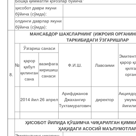
Бошқа қимматли қоғозлар бўйича*
ҳисобот даври якуни
бўйича (сўмда):
олдинги даврлар якуни
бўйича (сўмда):
МАНСАБДОР ШАХСЛАРНИНГ (ИЖРОИЯ ОРГАНИН
ТАРКИБИДАГИ ЎЗГАРИШЛАР
Ўзгариш санаси
Эмитент
қарор
қарор қ
вазифага
№
Ф.И.Ш.
Лавозими
қабул
қилг
киришиш
қилинган
орга
8.
санаси
сана
Арифджанов
Акциядо
2014 йил 26 апрел
Джахангир
директор
умум
Тухтамуратович
йиғил
ҲИСОБОТ ЙИЛИДА ҚЎШИМЧА ЧИҚАРИЛГАН ҚИММА
ҲАҚИДАГИ АСОСИЙ МАЪЛУМОТЛА
Эмитентнинг чиқариш