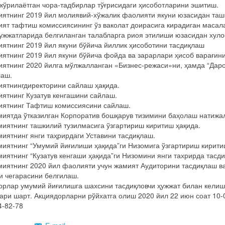
 кўрилаётган чора-тадбирлар тўғрисидаги ҳисоботларини эшитиш.
иятнинг 2019 йил молиявий-хўжалик фаолияти якуни юзасидан ташқ
ият тафтиш комиссиясининг ўз ваколат доирасига кирадиган маса
ҳужжатларида белгиланган талабларга риоя этилиши юзасидан хуло
иятнинг 2019 йил якуни бўйича йиллик ҳисоботини тасдиқлаш
иятнинг 2019 йил якуни бўйича фойда ва зарарлари ҳисоб варағин
иятнинг 2020 йилга мўлжалланган «Бизнес-режаси»ни, ҳамда “Дар
лаш.
иятнингдиректорини сайлаш ҳақида.
иятнинг Кузатув кенгашини сайлаш.
иятнинг Тафтиш комиссиясини сайлаш.
миятда ўтказилган Корпоратив бошқарув тизимини баҳолаш натижа
миятнинг ташкилий тузилмасига ўзгартириш киритиш ҳақида.
миятнинг янги таҳрирдаги Уставини тасдиқлаш.
миятнинг “Умумий йиғилиши ҳақида”ги Низомига ўзгартириш кирити
миятнинг “Кузатув кенгаши ҳақида”ги Низомини янги тахрирда тасд
миятнинг 2020 йил фаолияти учун жамият Аудиторини тасдиқлаш ва 
и чегарасини белгилаш.
орлар умумий йиғилишга шахсини тасдиқловчи ҳужжат билан кели
ари шарт. Акциядорларни рўйхатга олиш 2020 йил 22 июн соат 10
4-82-78