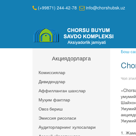
(+99871) 244-42-78
info@chorshubsk.uz
Бош са
Акциядорларга
Cho
Комиссиялар
Чоп эти
Дивидендлар
«Chors
Аффилланган шахслар
умумий
Муҳим фактлар
Шайхон
Умумий
Овоз бериш
акцияд
Эмиссия рисоласи
Умумий
Аудиторларнинг хулосалари
1. Жам