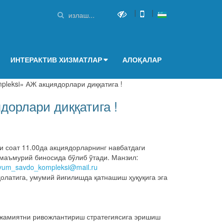
|
|
ИНТЕРАКТИВ ХИЗМАТЛАР
АЛОҚАЛАР
plеksi» АЖ акциядорлари диққатига !
дорлари диққатига !
и соат 11.00да акциядорларнинг навбатдаги
маъмурий биносида бўлиб ўтади. Манзил:
yum_savdo_kompleksi@mail.ru
олатига, умумий йиғилишда қатнашиш ҳуқуқига эга
, жамиятни ривожлантириш стратегиясига эришиш