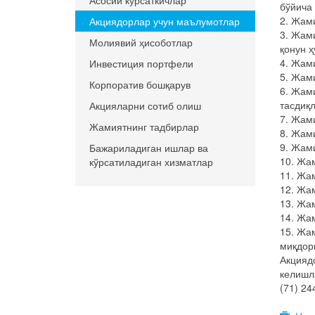
Асосий кўрсаткичлар
бўйича
2. Жам
Акциядорлар учун маълумотлар
3. Жам
Молиявий ҳисоботлар
қонун 
4. Жам
Инвестиция портфели
5. Жам
Корпоратив бошқарув
6. Жам
тасдиқ
Акцияларни сотиб олиш
7. Жам
Жамиятнинг тадбирлар
8. Жам
9. Жам
Бажариладиган ишлар ва
10. Жа
кўрсатиладиган хизматлар
11. Жа
12. Жа
13. Жа
14. Жа
15. Жа
миқдор
Акцияд
келишл
(71) 24