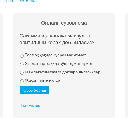
р этиш
E-mail
Онлайн сўровнома
Сайтимизда канака мавзулар
ёритилиши керак деб биласиз?
Тармоқ ҳақида кўпроқ маълумот
Ҳизматлар ҳақида кўпроқ маълумот
Мамлакатимиздаги долзарб янгиликлар
Жаҳон янгиликлар
Натижалар