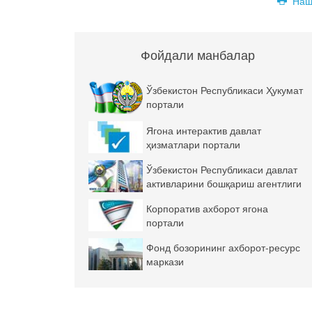
Наш
Фойдали манбалар
Ўзбекистон Республикаси Ҳукумат
портали
Ягона интерактив давлат
ҳизматлари портали
Ўзбекистон Республикаси давлат
активларини бошқариш агентлиги
Корпоратив ахборот ягона
портали
Фонд бозорининг ахборот-ресурс
маркази