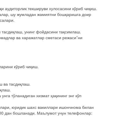
и аудиторлик текшируви хулосасини кўриб чиқиш.
лалар, шу жумладан жамиятни бошқаришга доир
салари.
и тасдиқлаш, унинг фойдасини тақсимлаш.
омадлар ва харажатлар сметаси режаси”ни
ларини кўриб чиқиш.
ш ва тасдиқлаш.
иқлаш.
унга тўланадиган хизмат ҳақининг энг кўп
шлари, юридик шахс вакиллари ишончнома билан
-00 дан бошланади. Маълумот учун телефонлар: