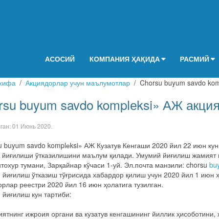
АСОСИЙ
КОМПАНИЯ ҲАҚИДА
РАСМИЙ
хифа
Акциядорлар учун маълумотлар
Chorsu buyum savdo kom
rsu buyum savdo komplеksi» АЖ акция
лган:
01 Июнь 2020
.
u buyum savdo komplеksi» АЖ Кузатув Кенгаши 2020 йил 22 июн кун
 йиғилиши ўтказилишини маълум қилади. Умумий йиғилиш жамият 
тохур тумани, Зарқайнар кўчаси 1-уй. Эл.почта манзили: chorsu
bu
 йиғилиш ўтказиш тўғрисида хабардор қилиш учун 2020 йил 1 июн ҳ
орлар реестри 2020 йил 16 июн ҳолатига тузилган.
 йиғилиш кун тартиби:
иятнинг ижроия органи ва кузатув кенгашининг йиллик ҳисоботини