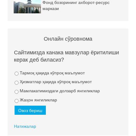
Фонд бозорининг ахборот-ресурс
маркази
Онлайн сўровнома
Сайтимизда канака мавзулар ёритилиши
керак деб биласиз?
Тармоқ ҳақида кўпроқ маълумот
Ҳизматлар ҳақида кўпроқ маълумот
Мамлакатимиздаги долзарб янгиликлар
Жаҳон янгиликлар
Натижалар