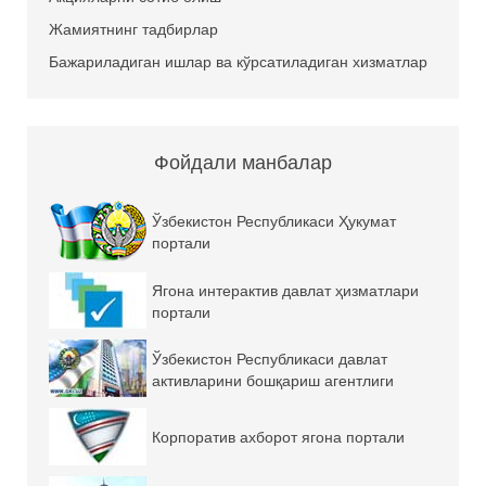
Жамиятнинг тадбирлар
Бажариладиган ишлар ва кўрсатиладиган хизматлар
Фойдали манбалар
Ўзбекистон Республикаси Ҳукумат
портали
Ягона интерактив давлат ҳизматлари
портали
Ўзбекистон Республикаси давлат
активларини бошқариш агентлиги
Корпоратив ахборот ягона портали