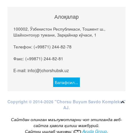
Алоқалар
100002, Ўзбекистон Республикаси, Тошкент ш.,
Шайхонтохур тумани, Зарқайнар кўчаси, 1
Телефон: (+99871) 244-82-78
Факс: (+99871) 244-82-81
E-mail: info(@)chorshubsk.uz
Батафсил...
Copyright © 2014-2026 "Chorsu Buyum Savdo Kompleksi"
AJ.
Сайтдан олинган маълумотларни чоп этилганда веб-
сайтга ҳавола қилиш мажбурий.
Сайтни ишлаб чиқувчи:
Ayuda Group
.