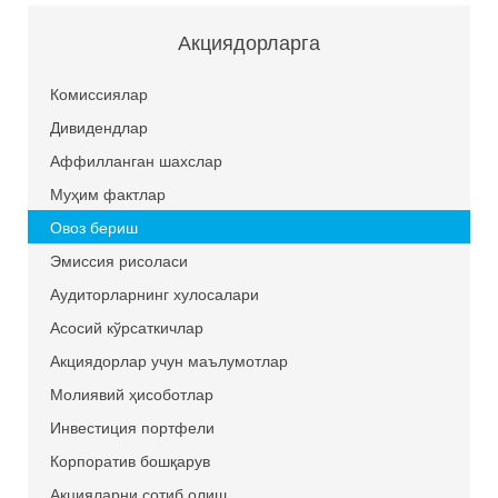
Акциядорларга
Комиссиялар
Дивидендлар
Аффилланган шахслар
Муҳим фактлар
Овоз бериш
Эмиссия рисоласи
Аудиторларнинг хулосалари
Асосий кўрсаткичлар
Акциядорлар учун маълумотлар
Молиявий ҳисоботлар
Инвестиция портфели
Корпоратив бошқарув
Акцияларни сотиб олиш