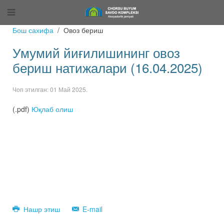
Бош сахифа
Овоз бериш
Умумий йиғилишининг овоз
бериш натижалари (16.04.2025)
Чоп этилган:
01 Май 2025
.
(.pdf)
Юқлаб олиш
Нашр этиш
E-mail