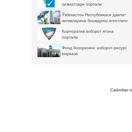
ҳизматлари портали
Ўзбекистон Республикаси давлат
активларини бошқариш агентлиги
Корпоратив ахборот ягона
портали
Фонд бозорининг ахборот-ресурс
маркази
Сайтдан о