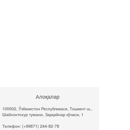
Алоқалар
100002, Ўзбекистон Республикаси, Тошкент ш.,
Шайхонтохур тумани, Зарқайнар кўчаси, 1
Телефон: (+99871) 244-82-78