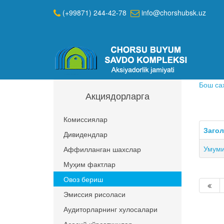
(+99871) 244-42-78
info@chorshubsk.uz
Бош са
Акциядорларга
Комиссиялар
Заго
Дивидендлар
Умуми
Аффилланган шахслар
Муҳим фактлар
Овоз бериш
Эмиссия рисоласи
Аудиторларнинг хулосалари