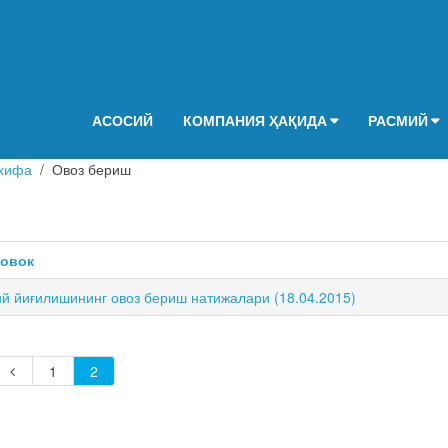
АСОСИЙ
КОМПАНИЯ ҲАҚИДА
РАСМИЙ
хифа
Овоз бериш
ловок
й йиғилишининг овоз бериш натижалари (18.04.2015)
1
2