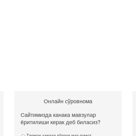
Онлайн сўровнома
Сайтимизда канака мавзулар
ёритилиши керак деб биласиз?
Тармоқ ҳақида кўпроқ маълумот