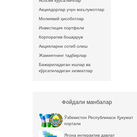
Асосий кўрсаткичлар
Акциядорлар учун маълумотлар
Молиявий ҳисоботлар
Инвестиция портфели
Корпоратив бошқарув
Акцияларни сотиб олиш
Жамиятнинг тадбирлар
Бажариладиган ишлар ва
кўрсатиладиган хизматлар
Фойдали манбалар
Ўзбекистон Республикаси Ҳукумат
портали
Ягона интерактив давлат