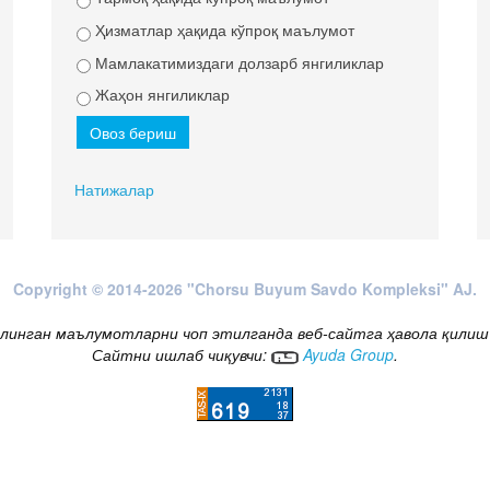
Ҳизматлар ҳақида кўпроқ маълумот
Мамлакатимиздаги долзарб янгиликлар
Жаҳон янгиликлар
Натижалар
Copyright © 2014-2026 "Chorsu Buyum Savdo Kompleksi" AJ.
линган маълумотларни чоп этилганда веб-сайтга ҳавола қилиш
Сайтни ишлаб чиқувчи:
Ayuda Group
.