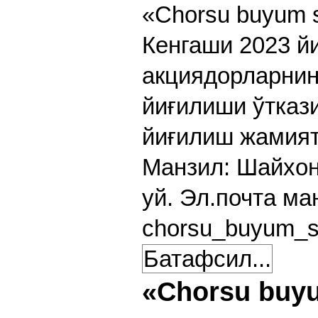
«Chorsu buyum 
Кенгаши 2023 йи
акциядорларнин
йиғилиши ўтказ
йиғилиш жамият
Манзил: Шайхон
уй. Эл.почта ма
chorsu_buyum_s
Батафсил...
«Chorsu buy