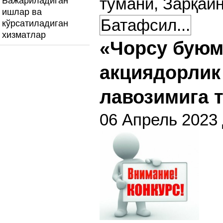
тумани, Зарқайн
Бажариладиган
ишлар ва
Батафсил...
кўрсатиладиган
хизматлар
«Чорсу буюм
акциядорлик
лавозимига 
06 Апрель 2023 