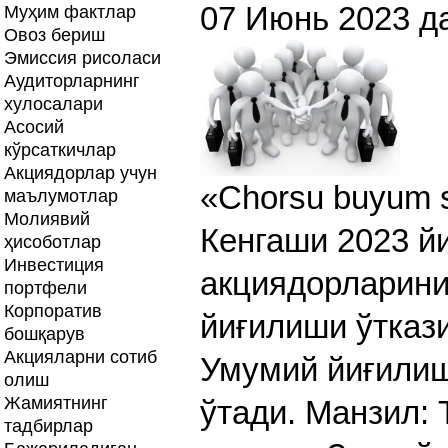
07 Июнь 2023 д
Муҳим фактлар
Овоз бериш
Эмиссия рисоласи
Аудиторларнинг
хулосалари
Асосий
кўрсаткичлар
Акциядорлар учун
«Chorsu buyum 
маълумотлар
Молиявий
Кенгаши 2023 йи
ҳисоботлар
Инвестиция
акциядорларини
портфели
Корпоратив
йиғилиши ўтказ
бошқарув
Акцияларни сотиб
Умумий йиғили
олиш
Жамиятнинг
ўтади. Манзил:
тадбирлар