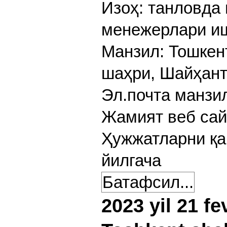
Изоҳ: танловда
менежерлари иш
Манзил: Тошкен
шаҳри, Шайҳант
Эл.почта манзи
Жамият веб сай
Ҳужжатларни қа
йилгача
Батафсил...
2023 yil 21 fe