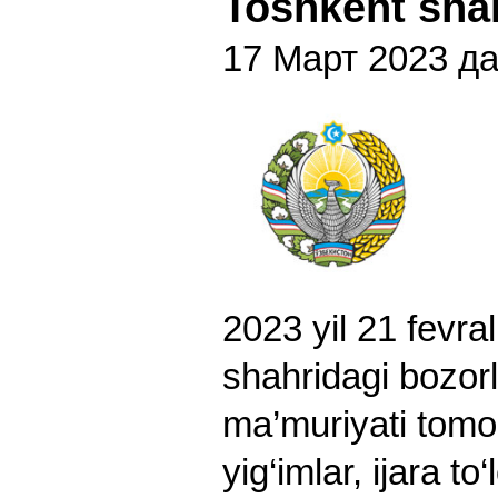
Toshkent sha
17 Март 2023 да
2023 yil 21 fevra
shahridagi bozor
ma’muriyati tomon
yig‘imlar, ijara to