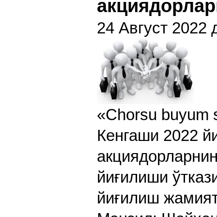
акциядорлар
24 Август 2022 
«Chorsu buyum 
Кенгаши 2022 йи
акциядорларнин
йиғилиши ўтказ
йиғилиш жамият