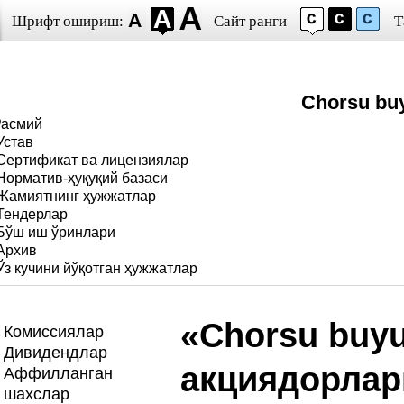
Шрифт ошириш:
Сайт ранги
Т
Chorsu bu
Расмий
Устав
Сертификат ва лицензиялар
Норматив-ҳуқуқий базаси
Жамиятнинг ҳужжатлар
Тендерлар
Бўш иш ўринлари
Архив
Ўз кучини йўқотган ҳужжатлар
«Chorsu buy
Комиссиялар
Дивидендлар
акциядорлар
Аффилланган
шахслар