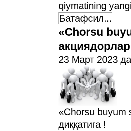
qiymatining yangi 
Батафсил...
«Chorsu buy
акциядорлар
23 Март 2023 да
«Chorsu buyum 
диққатига !