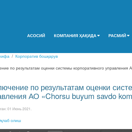
АСОСИЙ
КОМПАНИЯ ҲАҚИДА
РАСМИЙ
хифа
Корпоратив бошқарув
ение по результатам оценки системы корпоративного управления А
лючение по результатам оценки сист
авления АО «Chorsu buyum savdo komp
лган:
01 Июнь 2021
.
қлаб олиш