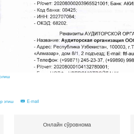
 олиш
р этиш
E-mail
Онлайн сўровнома