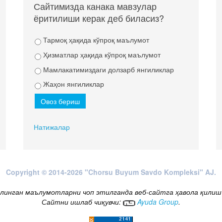
Сайтимизда канака мавзулар
ёритилиши керак деб биласиз?
Тармоқ ҳақида кўпроқ маълумот
Ҳизматлар ҳақида кўпроқ маълумот
Мамлакатимиздаги долзарб янгиликлар
Жаҳон янгиликлар
Натижалар
Copyright © 2014-2026 "Chorsu Buyum Savdo Kompleksi" AJ.
линган маълумотларни чоп этилганда веб-сайтга ҳавола қилиш
Сайтни ишлаб чиқувчи:
Ayuda Group
.