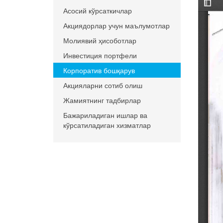
Асосий кўрсаткичлар
Акциядорлар учун маълумотлар
Молиявий ҳисоботлар
Инвестиция портфели
Корпоратив бошқарув
Акцияларни сотиб олиш
Жамиятнинг тадбирлар
Бажариладиган ишлар ва
кўрсатиладиган хизматлар