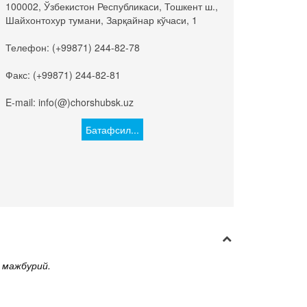
100002, Ўзбекистон Республикаси, Тошкент ш.,
Шайхонтохур тумани, Зарқайнар кўчаси, 1
Телефон: (+99871) 244-82-78
Факс: (+99871) 244-82-81
E-mail: info(@)chorshubsk.uz
Батафсил...
 мажбурий.