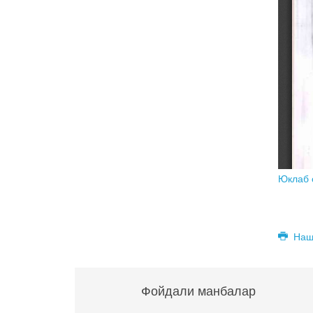
Юклаб
Наш
Фойдали манбалар