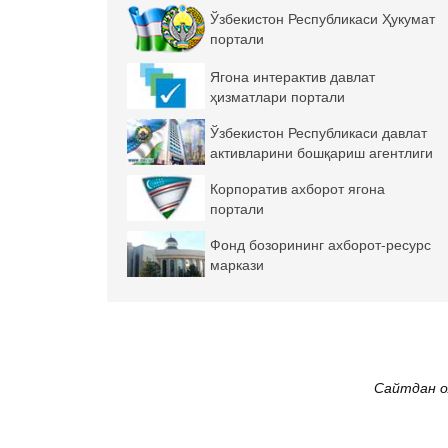
Ўзбекистон Республикаси Ҳукумат
портали
Ягона интерактив давлат
ҳизматлари портали
Ўзбекистон Республикаси давлат
активларини бошқариш агентлиги
Корпоратив ахборот ягона
портали
Фонд бозорининг ахборот-ресурс
маркази
Сайтдан о