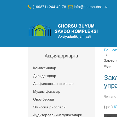
(+99871) 244-42-78
info@chorshubsk.uz
Бош са
Акциядорларга
Заключ
года
Комиссиялар
Зак
Дивидендлар
упр
Аффилланган шахслар
Муҳим фактлар
Чоп эти
Овоз бериш
(.pdf)
Ю
Эмиссия рисоласи
Аудиторларнинг хулосалари