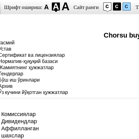
Шрифт ошириш:
Сайт ранги
Т
Chorsu bu
Расмий
Устав
Сертификат ва лицензиялар
Норматив-ҳуқуқий базаси
Жамиятнинг ҳужжатлар
Тендерлар
Бўш иш ўринлари
Архив
Ўз кучини йўқотган ҳужжатлар
Комиссиялар
Дивидендлар
Аффилланган
шахслар