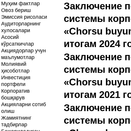
Муҳим фактлар
Заключение п
Овоз бериш
системы корп
Эмиссия рисоласи
Аудиторларнинг
«Chorsu buyu
хулосалари
Асосий
итогам 2024 г
кўрсаткичлар
Акциядорлар учун
Заключение п
маълумотлар
Молиявий
системы корп
ҳисоботлар
Инвестиция
«Chorsu buyu
портфели
Корпоратив
итогам 2021 г
бошқарув
Акцияларни сотиб
Заключение п
олиш
Жамиятнинг
системы корп
тадбирлар