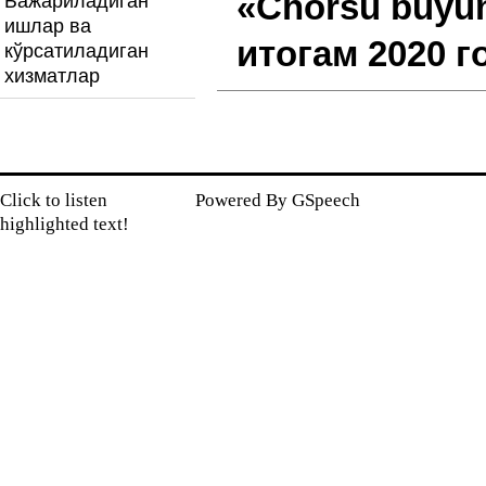
«Chorsu buyu
Бажариладиган
ишлар ва
итогам 2020 г
кўрсатиладиган
хизматлар
Click to listen
Powered By
GSpeech
highlighted text!