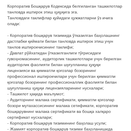
Корпоратив Бошқарув Кодексида белгиланган ташкилотлар
танловда иштирок этиш ҳуқуқига эга.
Танловдаги таклифлар қуйидаги ҳужжатларни ўз ичига
олади:
- Корпоратив бошқарув тизимида ўтказилган баҳолашнинг
дастлабки қиймати билан танловда иштирок этиш учун
танлов иштирокчисининг таклифи;
- Давлат рўйхатидан ўтказилганлиги тўғрисидаги
гувоҳномасининг, аудиторлик ташкилотлари учун берилган
аудиторлик фаолияти билан шуғулланиш ҳуқуқи
лицензияси ва қимматли қоғозлар бозорининг
профессионал иштирокчилари учун берилган қимматли
қоғозлар бозорининг профессионаллик фаолияти билан
шуғулланиш ҳуқуқи лицензияларининг нусхалари;
- Ташкилот ҳақида маълумот;
- Аудиторнинг малака сертификати, қимматли қоғозлар
бозори мутахассисининг малака сетификати, корпоратив
бошқарувнинг малака сертификати ва бошқа халқаро
сертификат нусхалари;
- Корпоратив бошқарув тизимининг баҳолаш усули;
- Жамият корпоратив бошқарув тизими баҳоланишида