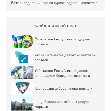
Бажариладиган ишлар ва кўрсатиладиган хизматлар
Фойдали манбалар
Ўзбекистон Республикаси Ҳукумат
портали
Ягона интерактив давлат ҳизматлари
портали
Ўзбекистон Республикаси давлат
активларини бошқариш агентлиги
Корпоратив ахборот ягона портали
Фонд бозорининг ахборот-ресурс
маркази