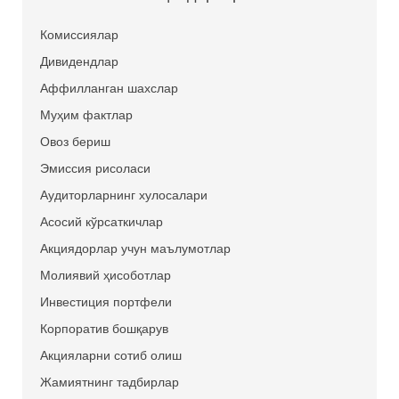
Комиссиялар
Дивидендлар
Аффилланган шахслар
Муҳим фактлар
Овоз бериш
Эмиссия рисоласи
Аудиторларнинг хулосалари
Асосий кўрсаткичлар
Акциядорлар учун маълумотлар
Молиявий ҳисоботлар
Инвестиция портфели
Корпоратив бошқарув
Акцияларни сотиб олиш
Жамиятнинг тадбирлар