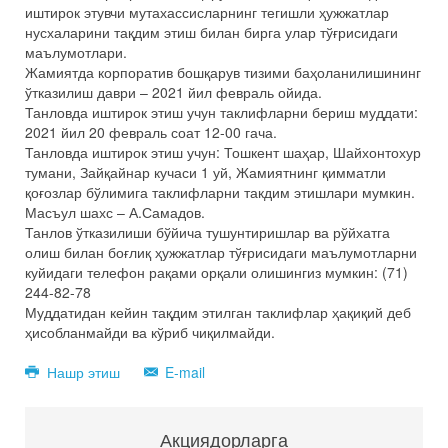
иштирок этувчи мутахассисларнинг тегишли ҳужжатлар
нусхаларини тақдим этиш билан бирга улар тўғрисидаги
маълумотлари.
Жамиятда корпоратив бошқарув тизими баҳоланилишининг
ўтказилиш даври – 2021 йил февраль ойида.
Танловда иштирок этиш учун таклифларни бериш муддати:
2021 йил 20 февраль соат 12-00 гача.
Танловда иштирок этиш учун: Тошкент шаҳар, Шайхонтохур
тумани, Зайқайнар кучаси 1 уй, Жамиятнинг қимматли
қоғозлар бўлимига таклифларни такдим этишлари мумкин.
Масъул шахс – А.Самадов.
Танлов ўтказилиши бўйича тушунтиришлар ва рўйхатга
олиш билан боғлиқ ҳужжатлар тўғрисидаги маълумотларни
куйидаги телефон рақами орқали олишингиз мумкин: (71)
244-82-78
Муддатидан кейин тақдим этилган таклифлар ҳақиқий деб
ҳисобланмайди ва кўриб чиқилмайди.
Нашр этиш
E-mail
Акциядорларга