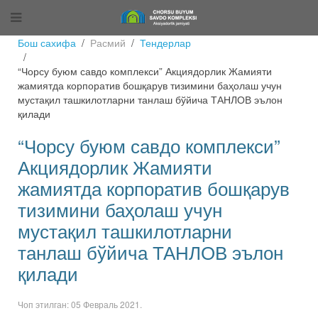
Бош сахифа
Расмий
Тендерлар
“Чорсу буюм савдо комплекси” Акциядорлик Жамияти
жамиятда корпоратив бошқарув тизимини баҳолаш учун
мустақил ташкилотларни танлаш бўйича ТАНЛОВ эълон
қилади
“Чорсу буюм савдо комплекси”
Акциядорлик Жамияти
жамиятда корпоратив бошқарув
тизимини баҳолаш учун
мустақил ташкилотларни
танлаш бўйича ТАНЛОВ эълон
қилади
Чоп этилган:
05 Февраль 2021
.