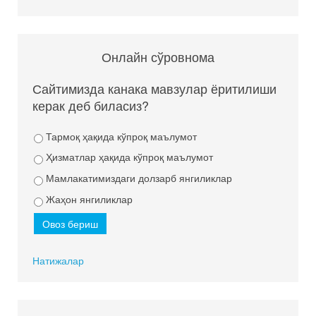
Онлайн сўровнома
Сайтимизда канака мавзулар ёритилиши
керак деб биласиз?
Тармоқ ҳақида кўпроқ маълумот
Ҳизматлар ҳақида кўпроқ маълумот
Мамлакатимиздаги долзарб янгиликлар
Жаҳон янгиликлар
Натижалар