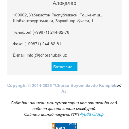
Алоқалар
100002, Ўзбекистон Республикаси, Тошкент ш.,
Шайхонтохур тумани, Зарқайнар кўчаси, 1
Телефон: (+99871) 244-82-78
Факс: (+99871) 244-82-81
E-mail: info(@)chorshubsk.uz
Батафсил...
Copyright © 2014-2026 "Chorsu Buyum Savdo Kompleksi"
AJ.
Сайтдан олинган маълумотларни чоп этилганда веб-
сайтга ҳавола қилиш мажбурий.
Сайтни ишлаб чиқувчи:
Ayuda Group
.