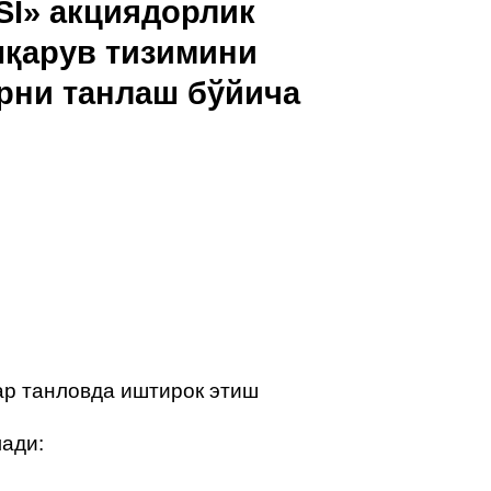
» акциядорлик
шқарув тизимини
рни танлаш бўйича
ар танловда иштирок этиш
лади: