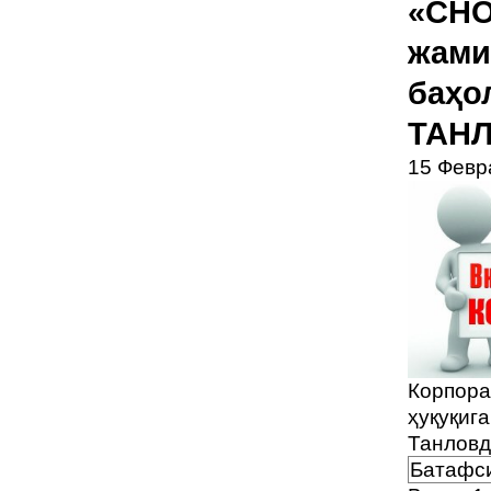
«CHO
жами
баҳо
ТАНЛ
15 Февр
Корпора
ҳуқуқига
Танловд
Батафси