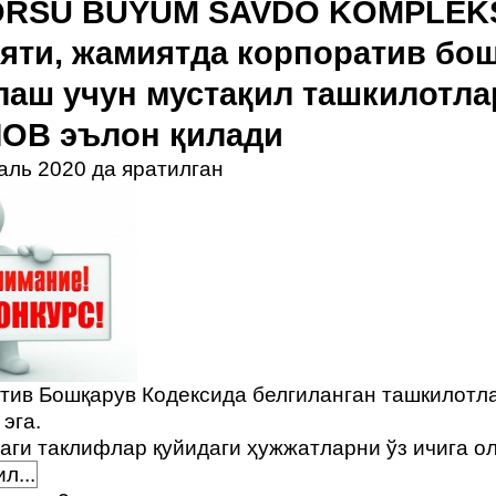
RSU BUYUM SAVDO KOMPLEKSI
яти, жамиятда корпоратив бо
лаш учун мустақил ташкилотла
ОВ эълон қилади
аль 2020 да яратилган
тив Бошқарув Кодексида белгиланган ташкилотл
 эга.
аги таклифлар қуйидаги ҳужжатларни ўз ичига о
л...