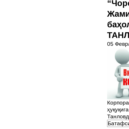
“Чор
Жами
баҳо
ТАНЛ
05 Февр
Корпора
ҳуқуқига
Танловд
Батафси