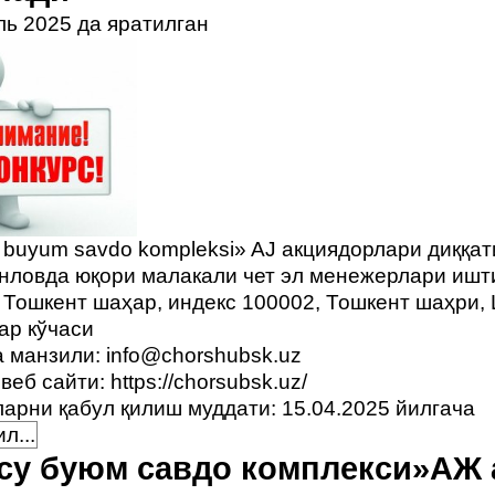
ль 2025 да яратилган
 buyum savdo komplеksi» AJ акциядорлари диққат
анловда юқори малакали чет эл менежерлари ишт
 Тошкент шаҳар, индекс 100002, Тошкент шаҳри,
ар кўчаси
а манзили:
info@chorshubsk.uz
веб сайти:
https://chorsubsk.uz/
арни қабул қилиш муддати: 15.04.2025 йилгача
л...
су буюм савдо комплекси»АЖ 