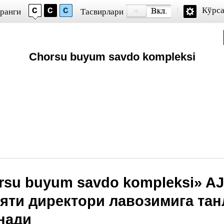
Кўрса
 ранги
Тасвирлари
Chorsu buyum savdo kompleksi
rsu buyum savdo komplеksi» A
яти директори лавозимига та
нади