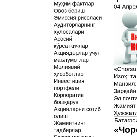
Муҳим фактлар
04 Апре
Овоз бериш
Эмиссия рисоласи
Аудиторларнинг
хулосалари
Асосий
кўрсаткичлар
Акциядорлар учун
маълумотлар
Молиявий
«Chorsu
ҳисоботлар
Изоҳ: т
Инвестиция
Манзил:
портфели
Зарқайн
Корпоратив
Эл.почт
бошқарув
Жамият 
Акцияларни сотиб
Ҳужжатл
олиш
Батафси
Жамиятнинг
«Чор
тадбирлар