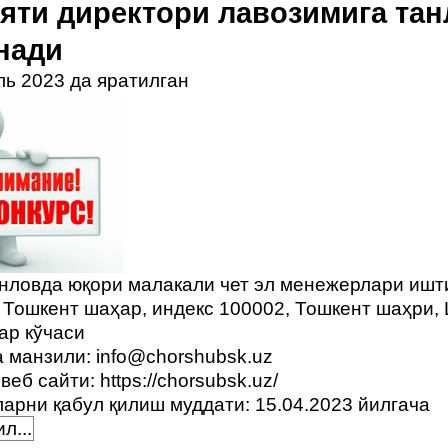
яти директори лавозимига та
нади
ль 2023 да яратилган
анловда юқори малакали чет эл менежерлари ишт
 Тошкент шаҳар, индекс 100002, Тошкент шаҳри,
ар кўчаси
а манзили:
info@chorshubsk.uz
веб сайти:
https://chorsubsk.uz/
арни қабул қилиш муддати: 15.04.2023 йилгача
л...