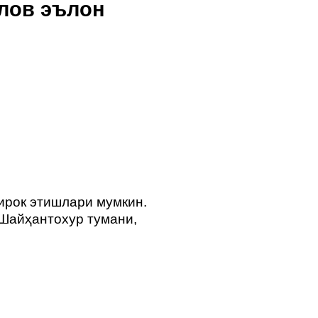
нлов эълон
ирок этишлари мумкин.
 Шайҳантохур тумани,