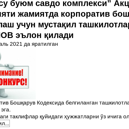
су буюм савдо комплекси” Ак
яти жамиятда корпоратив бош
лаш учун мустақил ташкилотла
ОВ эълон қилади
аль 2021 да яратилган
тив Бошқарув Кодексида белгиланган ташкилотл
 эга.
аги таклифлар қуйидаги ҳужжатларни ўз ичига о
л...