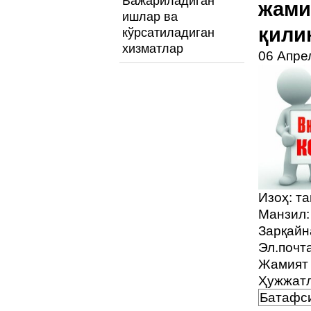
Бажариладиган
жами
ишлар ва
қили
кўрсатиладиган
хизматлар
06 Апре
Изоҳ: т
Манзил:
Зарқайн
Эл.почт
Жамият 
Ҳужжатл
Батафси