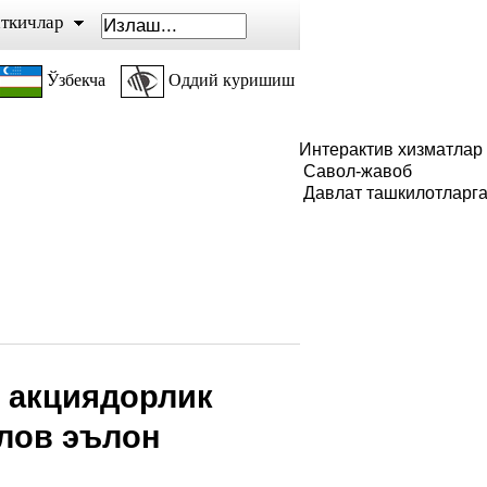
ткичлар
Ўзбекча
Оддий куришиш
Интерактив хизматлар
Савол-жавоб
Давлат ташкилотларг
J акциядорлик
нлов эълон