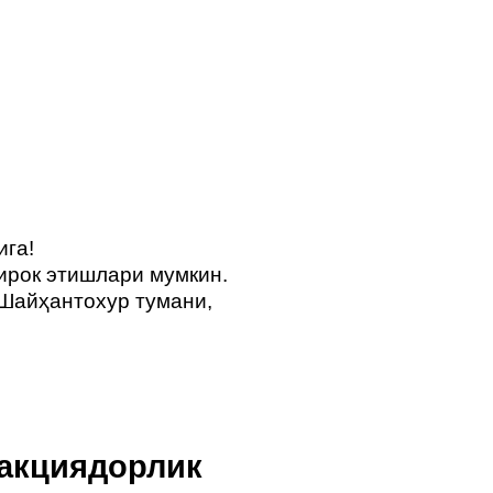
ига!
ирок этишлари мумкин.
 Шайҳантохур тумани,
акциядорлик