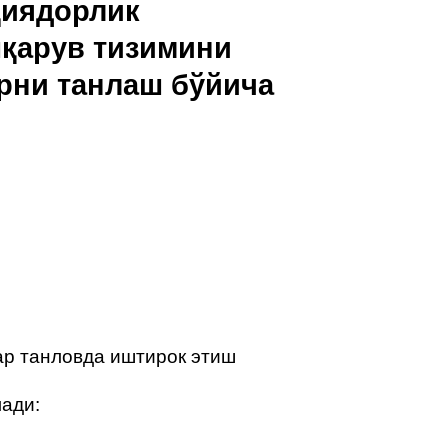
циядорлик
қарув тизимини
рни танлаш бўйича
ар танловда иштирок этиш
лади: