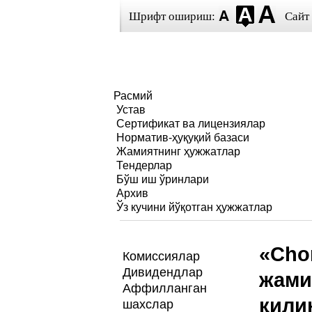
Шрифт ошириш:
Сайт
Расмий
Устав
Сертификат ва лицензиялар
Норматив-ҳуқуқий базаси
Жамиятнинг ҳужжатлар
Тендерлар
Бўш иш ўринлари
Архив
Ўз кучини йўқотган ҳужжатлар
«Cho
Комиссиялар
Дивидендлар
жами
Аффилланган
қили
шахслар