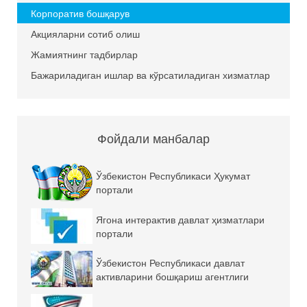
Корпоратив бошқарув
Акцияларни сотиб олиш
Жамиятнинг тадбирлар
Бажариладиган ишлар ва кўрсатиладиган хизматлар
Фойдали манбалар
Ўзбекистон Республикаси Ҳукумат
портали
Ягона интерактив давлат ҳизматлари
портали
Ўзбекистон Республикаси давлат
активларини бошқариш агентлиги