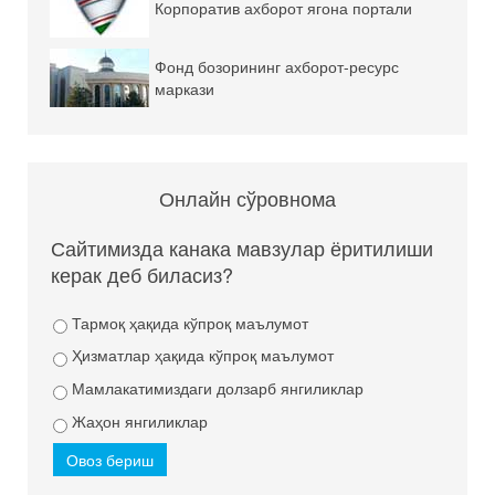
Корпоратив ахборот ягона портали
Фонд бозорининг ахборот-ресурс
маркази
Онлайн сўровнома
Сайтимизда канака мавзулар ёритилиши
керак деб биласиз?
Тармоқ ҳақида кўпроқ маълумот
Ҳизматлар ҳақида кўпроқ маълумот
Мамлакатимиздаги долзарб янгиликлар
Жаҳон янгиликлар