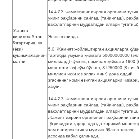
14.4.22. жамиятнинг ижроия органини тузиш
унинг раҳбарини сайлаш (тайинлаш), раҳба
ваколатларини муддатидан илгари тугатиш;
Уставга
киритилаётган
Янги тахрирда:
ўзгартириш ва
(ёки)
5.6. Жамият жойлаштирган акцияларга қўш
қўшимчаларнинг
тартибда умумий қиймати 50000000000 (эл
матни
миллиард) сўмлик, номинал қиймати 1600 (
минг олти юз) сўм бўлган, 31250000 (ўттиз 
миллион икки юз эллик минг) дона оддий
эгасининг номи ёзилган акцияларни чиқари
ҳақли.
14.4.22. жамиятнинг ижроия органини тузиш
унинг раҳбарини сайлаш (тайинлаш), раҳба
ваколатларини муддатидан илгари тугатиш.
Жамият ижроия органининг раҳбарини тай
тўғрисидаги қарор, одатда хорижий менеже
ҳам иштирок этиши мумкин бўлган танлов
асосида қабул қилинади.