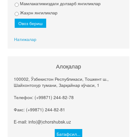
Мамлакатимиздаги долзарб янгиликлар
Жаҳон янгиликлар
Натижалар
Алоқалар
100002, Ўзбекистон Республикаси, Тошкент ш.,
Шайхонтохур тумани, Зарқайнар кўчаси, 1
Телефон: (+99871) 244-82-78
Факс: (+99871) 244-82-81
E-mail: info(@)chorshubsk.uz
Батафсил...