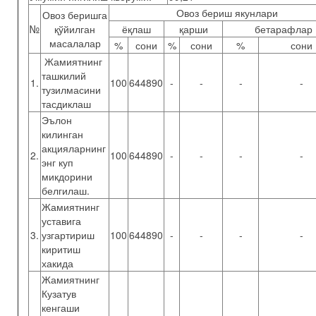
Овоз бериш якунлари
Овоз беришга
№
қўйилган
ёқлаш
қарши
бетарафлар
масалалар
%
сони
%
сони
%
сони
Жамиятнинг
ташкилий
1.
100
644890
-
-
-
-
тузилмасини
тасдиклаш
Эълон
килинган
акцияларнинг
2.
100
644890
-
-
-
-
энг куп
микдорини
белгилаш.
Жамиятнинг
уставига
3.
узгартириш
100
644890
-
-
-
-
киритиш
хакида
Жамиятнинг
Кузатув
кенгаши