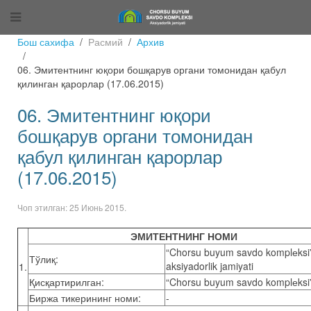
Бош сахифа
Расмий
Архив
06. Эмитентнинг юқори бошқарув органи томонидан қабул
қилинган қарорлар (17.06.2015)
06. Эмитентнинг юқори
бошқарув органи томонидан
қабул қилинган қарорлар
(17.06.2015)
Чоп этилган:
25 Июнь 2015
.
ЭМИТЕНТНИНГ НОМИ
‎‎‎‎‎‎‎‎‎‎“Chorsu buyum savdo komplеksi
Тўлиқ:
aksiyadorlik jamiyati
1.
Қисқартирилган:
‎‎‎‎‎‎“Chorsu buyum savdo komplеksi
Биржа тикерининг номи:
-