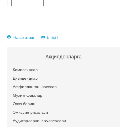
Нашр этиш
E-mail
Акциядорларга
Комиссиялар
Дивидендлар
Аффилланган шахслар
Муҳим фактлар
Овоз бериш
Эмиссия рисоласи
Аудиторларнинг хулосалари