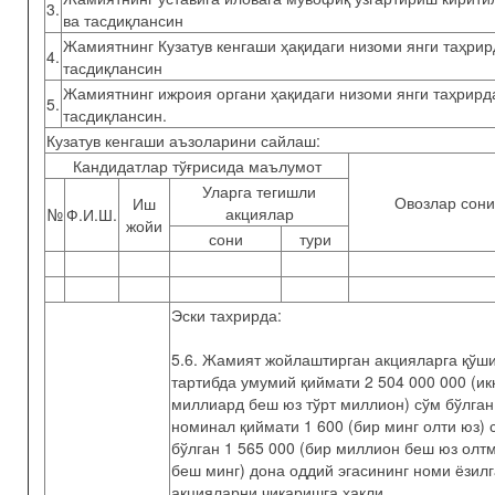
3.
ва тасдиқлансин
Жамиятнинг Кузатув кенгаши ҳақидаги низоми янги таҳрир
4.
тасдиқлансин
Жамиятнинг ижроия органи ҳақидаги низоми янги таҳрирд
5.
тасдиқлансин.
Кузатув кенгаши аъзоларини сайлаш:
Кандидатлар тўғрисида маълумот
Уларга тегишли
Овозлар сони
Иш
акциялар
№
Ф.И.Ш.
жойи
сони
тури
Эски тахрирда:
5.6. Жамият жойлаштирган акцияларга қўш
тартибда умумий қиймати 2 504 000 000 (ик
миллиард беш юз тўрт миллион) сўм бўлган
номинал қиймати 1 600 (бир минг олти юз) 
бўлган 1 565 000 (бир миллион беш юз олт
беш минг) дона оддий эгасининг номи ёзил
акцияларни чиқаришга ҳақли.