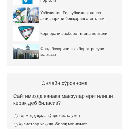
портали
Ўзбекистон Республикаси давлат
активларини бошқариш агентлиги
Корпоратив ахборот ягона портали
Фонд бозорининг ахборот-ресурс
маркази
Онлайн сўровнома
Сайтимизда канака мавзулар ёритилиши
керак деб биласиз?
Тармоқ ҳақида кўпроқ маълумот
Ҳизматлар ҳақида кўпроқ маълумот