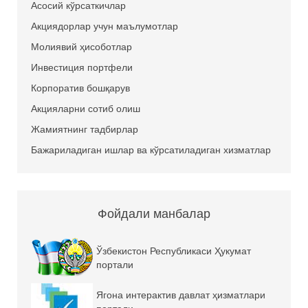
Асосий кўрсаткичлар
Акциядорлар учун маълумотлар
Молиявий ҳисоботлар
Инвестиция портфели
Корпоратив бошқарув
Акцияларни сотиб олиш
Жамиятнинг тадбирлар
Бажариладиган ишлар ва кўрсатиладиган хизматлар
Фойдали манбалар
Ўзбекистон Республикаси Ҳукумат
портали
Ягона интерактив давлат ҳизматлари