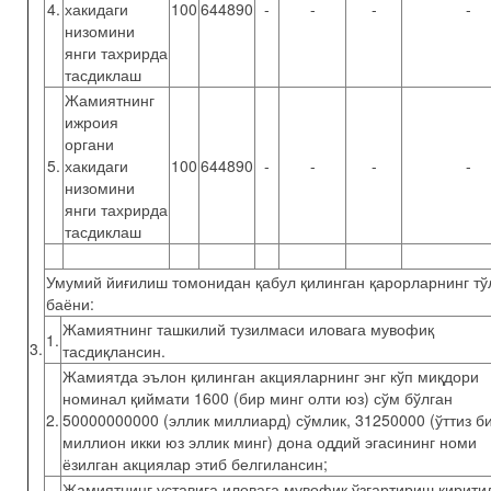
4.
хакидаги
100
644890
-
-
-
-
низомини
янги тахрирда
тасдиклаш
Жамиятнинг
ижроия
органи
5.
хакидаги
100
644890
-
-
-
-
низомини
янги тахрирда
тасдиклаш
Умумий йиғилиш томонидан қабул қилинган қарорларнинг тў
баёни:
Жамиятнинг ташкилий тузилмаси иловага мувофиқ
1.
3.
тасдиқлансин.
Жамиятда эълон қилинган акцияларнинг энг кўп миқдори
номинал қиймати 1600 (бир минг олти юз) сўм бўлган
2.
50000000000 (эллик миллиард) сўмлик, 31250000 (ўттиз б
миллион икки юз эллик минг) дона оддий эгасининг номи
ёзилган акциялар этиб белгилансин;
Жамиятнинг уставига иловага мувофиқ ўзгартириш кирити