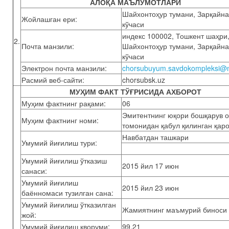
АЛОҚА МАЪЛУМОТЛАРИ
Шайхонтоҳур тумани, Зарқайн
Жойлашган ери:
кўчаси
индекс 100002, Тошкент шаҳри
2.
Почта манзили:
Шайхонтоҳур тумани, Зарқайн
кўчаси
Электрон почта манзили:
chorsubuyum.savdokompleksi@m
Расмий веб-сайти:
chorsubsk.uz
МУҲИМ ФАКТ ТЎҒРИСИДА АХБОРОТ
Муҳим фактнинг рақами:
06
Эмитентнинг юқори бошқарув о
Муҳим фактнинг номи:
томонидан қабул қилинган қар
Навбатдан ташкари
Умумий йиғилиш тури:
Умумий йиғилиш ўтказиш
2015 йил 17 июн
санаси:
Умумий йиғилиш
2015 йил 23 июн
баённомаси тузилган сана:
Умумий йиғилиш ўтказилган
Жамиятнинг маъмурий биноси
жой:
Умумий йиғилиш кворуми:
99,21