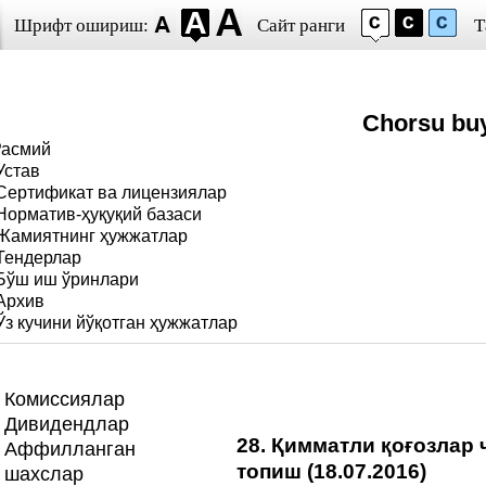
Шрифт ошириш:
Сайт ранги
Т
Chorsu bu
Расмий
Устав
Сертификат ва лицензиялар
Норматив-ҳуқуқий базаси
Жамиятнинг ҳужжатлар
Тендерлар
Бўш иш ўринлари
Архив
Ўз кучини йўқотган ҳужжатлар
Комиссиялар
Дивидендлар
28. Қимматли қоғозлар
Аффилланган
топиш (18.07.2016)
шахслар