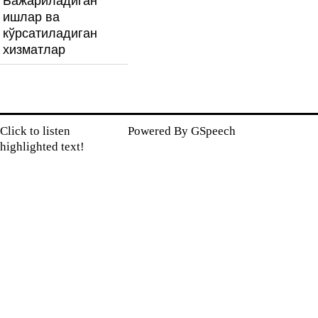
Бажариладиган
ишлар ва
кўрсатиладиган
хизматлар
Click to listen
Powered By
GSpeech
highlighted text!