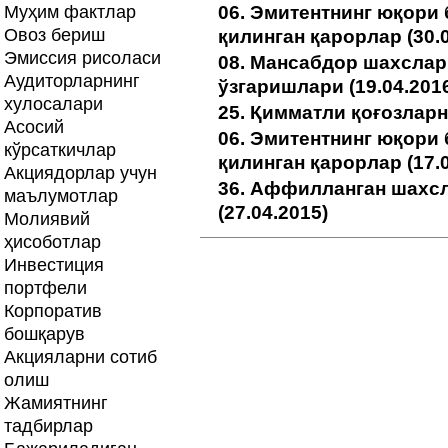
Муҳим фактлар
06. Эмитентнинг юқори
Овоз бериш
қилинган қарорлар (30.0
Эмиссия рисоласи
08. Мансабдор шахслар
Аудиторларнинг
ўзгаришлари (19.04.201
хулосалари
25. Қимматли қоғозларн
Асосий
06. Эмитентнинг юқори
кўрсаткичлар
қилинган қарорлар (17.0
Акциядорлар учун
36. Аффилланган шахсл
маълумотлар
(27.04.2015)
Молиявий
ҳисоботлар
Инвестиция
портфели
Корпоратив
бошқарув
Акцияларни сотиб
олиш
Жамиятнинг
тадбирлар