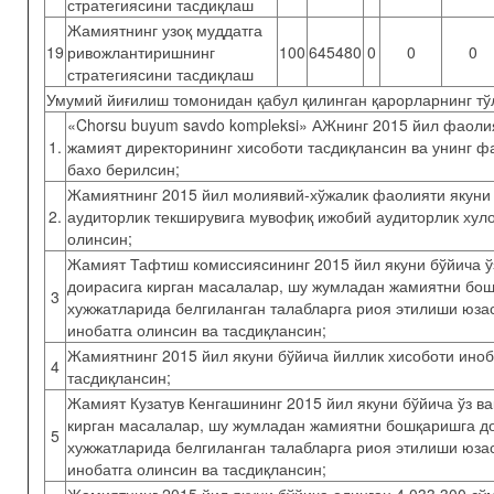
стратегиясини тасдиқлаш
Жамиятнинг узоқ муддатга
19
ривожлантиришнинг
100
645480
0
0
0
стратегиясини тасдиқлаш
Умумий йиғилиш томонидан қабул қилинган қарорларнинг тў
«Chorsu buyum savdo komplеksi» АЖнинг 2015 йил фаоли
1.
жамият директорининг хисоботи тасдиқлансин ва унинг ф
бахо берилсин;
Жамиятнинг 2015 йил молиявий-хўжалик фаолияти якуни
2.
аудиторлик текширувига мувофиқ ижобий аудиторлик хул
олинсин;
Жамият Тафтиш комиссиясининг 2015 йил якуни бўйича ў
доирасига кирган масалалар, шу жумладан жамиятни бош
3
хужжатларида белгиланган талабларга риоя этилиши юза
инобатга олинсин ва тасдиқлансин;
Жамиятнинг 2015 йил якуни бўйича йиллик хисоботи иноб
4
тасдиқлансин;
Жамият Кузатув Кенгашининг 2015 йил якуни бўйича ўз в
кирган масалалар, шу жумладан жамиятни бошқаришга д
5
хужжатларида белгиланган талабларга риоя этилиши юза
инобатга олинсин ва тасдиқлансин;