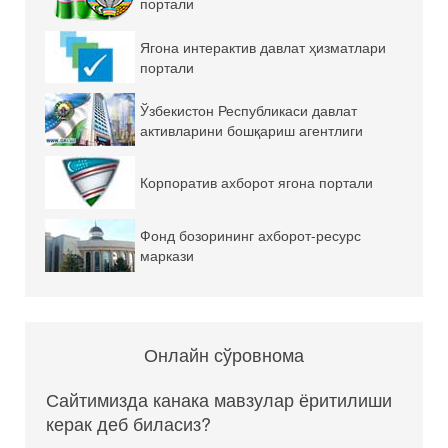
портали
Ягона интерактив давлат ҳизматлари
портали
Ўзбекистон Республикаси давлат
активларини бошқариш агентлиги
Корпоратив ахборот ягона портали
Фонд бозорининг ахборот-ресурс
маркази
Онлайн сўровнома
Сайтимизда канака мавзулар ёритилиши
керак деб биласиз?