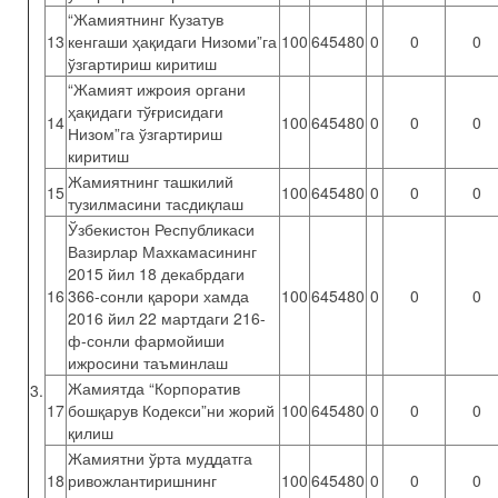
“Жамиятнинг Кузатув
13
кенгаши ҳақидаги Низоми”га
100
645480
0
0
0
ўзгартириш киритиш
“Жамият ижроия органи
ҳақидаги тўғрисидаги
14
100
645480
0
0
0
Низом”га ўзгартириш
киритиш
Жамиятнинг ташкилий
15
100
645480
0
0
0
тузилмасини тасдиқлаш
Ўзбекистон Республикаси
Вазирлар Махкамасининг
2015 йил 18 декабрдаги
16
366-сонли қарори хамда
100
645480
0
0
0
2016 йил 22 мартдаги 216-
ф-сонли фармойиши
ижросини таъминлаш
Жамиятда “Корпоратив
3.
17
бошқарув Кодекси”ни жорий
100
645480
0
0
0
қилиш
Жамиятни ўрта муддатга
18
ривожлантиришнинг
100
645480
0
0
0