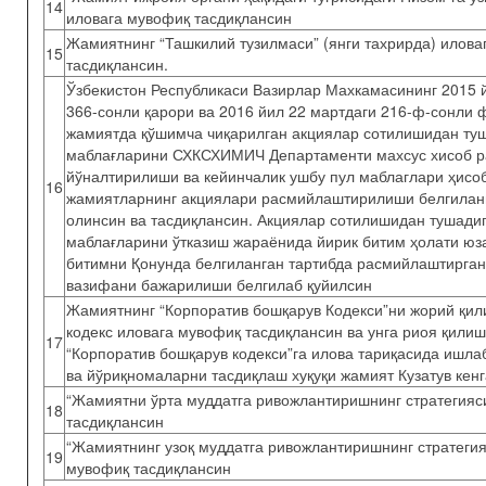
14
иловага мувофиқ тасдиқлансин
Жамиятнинг “Ташкилий тузилмаси” (янги тахрирда) илова
15
тасдиқлансин.
Ўзбекистон Республикаси Вазирлар Махкамасининг 2015 
366-сонли қарори ва 2016 йил 22 мартдаги 216-ф-сонли
жамиятда қўшимча чиқарилган акциялар сотилишидан ту
маблағларини СХКСХИМИЧ Департаменти махсус хисоб р
йўналтирилиши ва кейинчалик ушбу пул маблаглари ҳисо
16
жамиятларнинг акциялари расмийлаштирилиши белгиланг
олинсин ва тасдиқлансин. Акциялар сотилишидан тушади
маблағларини ўтказиш жараёнида йирик битим ҳолати юза
битимни Қонунда белгиланган тартибда расмийлаштирган
вазифани бажарилиши белгилаб қуйилсин
Жамиятнинг “Корпоратив бошқарув Кодекси”ни жорий қил
кодекс иловага мувофиқ тасдиқлансин ва унга риоя қили
17
“Корпоратив бошқарув кодекси”га илова тариқасида ишла
ва йўриқномаларни тасдиқлаш хуқуқи жамият Кузатув кен
“Жамиятни ўрта муддатга ривожлантиришнинг стратегияс
18
тасдиқлансин
“Жамиятнинг узоқ муддатга ривожлантиришнинг стратегия
19
мувофиқ тасдиқлансин