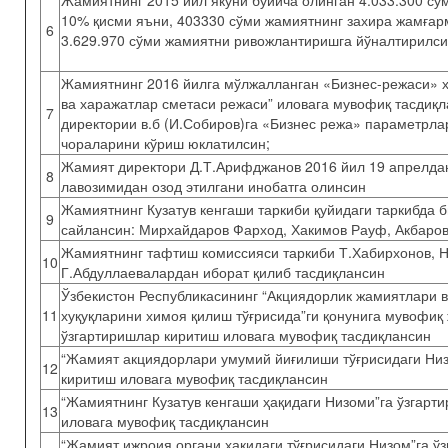
Жамиятнинг 2015 йил якуни бўйича олинган 4.033.300 с
10% қисми яъни, 403330 сўми жамиятнинг захира жамғарм
6
3.629.970 сўми жамиятни ривожлантиришга йўналтирилси
Жамиятнинг 2016 йилга мўлжалланган «Бизнес-режаси» 
ва харажатлар сметаси режаси” иловага мувофиқ тасдиқ
7
директории в.б (И.Собиров)га «Бизнес режа» параметрл
чораларини кўриш юклатилсин;
Жамият директори Д.Т.Арифджанов 2016 йил 19 апрелда
8
лавозимидан озод этилгани инобатга олинсин
Жамиятнинг Кузатув кенгаши таркиби қуйидаги таркибда б
9
сайлансин: Мирхайдаров Фарход, Хакимов Рауф, Акбаров
Жамиятнинг тафтиш комиссияси таркиби Т.Хабирхонов, 
10
Г.Абдуллаевалардан иборат қилиб тасдиқлансин
Ўзбекистон Республикасининг “Акциядорлик жамиятлари 
11
хуқуқларини химоя қилиш тўғрисида”ги қонунига мувофиқ
ўзгартиришлар киритиш иловага мувофиқ тасдиқлансин
“Жамият акциядорлари умумий йиғилиши тўғрисидаги Низ
12
киритиш иловага мувофиқ тасдиқлансин
“Жамиятнинг Кузатув кенгаши ҳақидаги Низоми”га ўзгарт
13
иловага мувофиқ тасдиқлансин
“Жамият ижроия органи ҳақидаги тўғрисидаги Низом”га ў