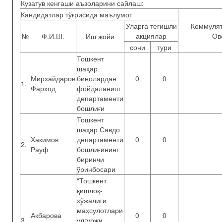
Кузатув кенгаши аъзоларини сайлаш:
Кандидатлар тўғрисида маълумот
Уларга тегишли
Коммулят
акциялар
Ов
№
Ф.И.Ш.
Иш жойи
сони
тури
Тошкент
шаҳар
Мирхайдаров
бинолардан
0
0
1.
Фарход
фойдаланиш
департаменти
бошлиғи
Тошкент
шаҳар Савдо
Хакимов
департаменти
0
0
2.
Рауф
бошлиғининг
биринчи
ўринбосари
“Тошкент
қишлоқ-
хўжалиги
маҳсулотлари
Акбарова
0
0
3
улгуржи