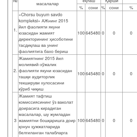
№
ёқлаш
Қарши
масалалар
%
сони
%
сони
%
«Chorsu buyum savdo
komplеksi» АЖнинг 2015
йил фаолияти якуни
1.
юзасидан жамият
100
645480
0
0
0
директорининг ҳисоботини
тасдиқлаш ва унинг
фаолиятига бахо бериш
Жамиятнинг 2015 йил
молиявий-хўжалик
2.
фаолияти якуни юзасидан
100
645480
0
0
0
ташқи аудиторлик
текшируви хулосасини
кўриб чиқиш
Жамият тафтиш
комиссиясининг ўз ваколат
доирасига кирадиган
масалалар, шу жумладан
3
жамиятни бошқаришга доир
100
645480
0
0
0
қонун ҳужжатларида
белгиланган талабларга