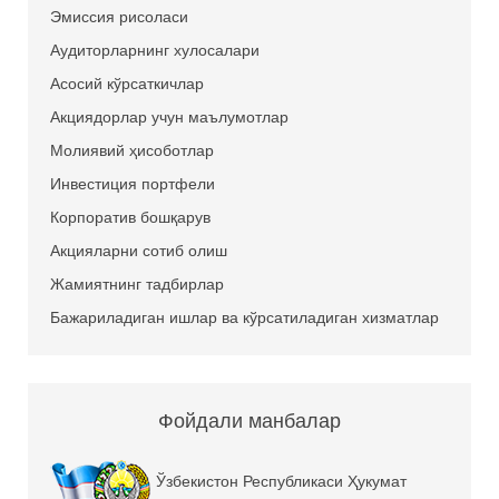
Эмиссия рисоласи
Аудиторларнинг хулосалари
Асосий кўрсаткичлар
Акциядорлар учун маълумотлар
Молиявий ҳисоботлар
Инвестиция портфели
Корпоратив бошқарув
Акцияларни сотиб олиш
Жамиятнинг тадбирлар
Бажариладиган ишлар ва кўрсатиладиган хизматлар
Фойдали манбалар
Ўзбекистон Республикаси Ҳукумат