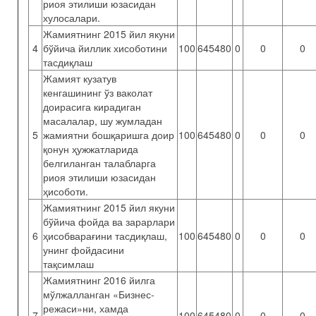
риоя этилиши юзасидан
хулосалари.
Жамиятнинг 2015 йил якуни
4
бўйича йиллик хисоботини
100
645480
0
0
0
тасдиқлаш
Жамият кузатув
кенгашининг ўз ваколат
доирасига кирадиган
масалалар, шу жумладан
5
жамиятни бошқаришга доир
100
645480
0
0
0
қонун ҳужжатларида
белгиланган талабларга
риоя этилиши юзасидан
ҳисоботи.
Жамиятнинг 2015 йил якуни
бўйича фойда ва зарарлари
6
ҳисобварағини тасдиқлаш,
100
645480
0
0
0
унинг фойдасини
тақсимлаш
Жамиятнинг 2016 йилга
мўлжалланган «Бизнес-
режаси»ни, хамда
7
100
645480
0
0
0