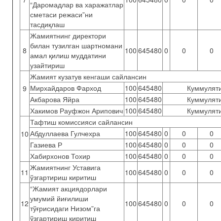
“Даромадлар ва харажатлар
сметаси режаси”ни
тасдиқлаш
Жамиятнинг директори
билан тузилган шартномани
8
100
645480
0
0
0
амал қилиш муддатини
узайтириш
Жамият кузатув кенгаши сайлансин
Мирхайдаров Фарход
100
645480
Куммуляти
9
Акбарова Яйра
100
645480
Куммуляти
Хакимов Рауфжон Арипович
100
645480
Куммуляти
Тафтиш комиссияси сайлансин
Абдуллаева Гулчехра
100
645480
0
0
0
10
Газиева Р
100
645480
0
0
0
Хабирхонов Тохир
100
645480
0
0
0
Жамиятнинг Уставига
11
100
645480
0
0
0
ўзгартириш киритиш
“Жамият акциядорлари
умумий йиғилиши
12
100
645480
0
0
0
тўғрисидаги Низом”га
ўзгартириш киритиш