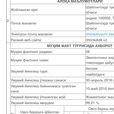
АЛОҚА МАЪЛУМОТЛАРИ
Шайхонтоҳур ту
Жойлашган ери:
кўчаси
индекс 100002, 
2.
Почта манзили:
Шайхонтоҳур ту
кўчаси
Электрон почта манзили:
chorsubuyum.sav
Расмий веб-сайти:
chorsubsk.uz
МУҲИМ ФАКТ ТЎҒРИСИДА АХБОРОТ
Муҳим фактнинг рақами:
06
Эмитентнинг юқ
Муҳим фактнинг номи:
томонидан қабул
йиллик
Умумий йиғилиш тури:
навбатдаги
Умумий йиғилиш ўтказиш санаси:
30-апрель 2016 
Умумий йиғилиш баённомаси тузилган
10-май 2016 йил
сана:
Умумий йиғилиш ўтказилган жой:
Жамиятнинг маъ
Умумий йиғилиш кворуми:
99,21 %
Овоз бериш як
Овоз беришга қўйилган