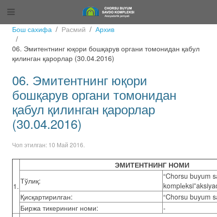
Бош сахифа
Расмий
Архив
06. Эмитентнинг юқори бошқарув органи томонидан қабул
қилинган қарорлар (30.04.2016)
06. Эмитентнинг юқори
бошқарув органи томонидан
қабул қилинган қарорлар
(30.04.2016)
Чоп этилган:
10 Май 2016
.
ЭМИТЕНТНИНГ НОМИ
‎‎‎‎‎‎‎‎‎‎“Chorsu buyu
Тўлиқ:
komplеksi”aksiyad
1.
Қисқартирилган:
‎‎‎‎‎‎“Chorsu buyu
Биржа тикерининг номи:
-