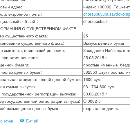
овый адрес:
индекс 100002, Тошкент
с электронной почты:
chorsubuyum.savdokompl
циальный веб-сайт:
chorsubsk.uz
ОРМАЦИЯ О СУЩЕСТВЕННОМ ФАКТЕ
ер существенного факта:
25
менование существенного факта:
Выпуск ценных бумаг
ан эмитента, принявший решение:
Заседание Наблюдатель
а принятия решения:
25.05.2015 г.
ценной бумаги:
простые именные безд
чество ценных бумаг:
582353 штук простых и
нальная стоимость одной ценной бумаги:
1600 сум
ая сумма выпуска:
931 764 800 сум
 государственной регистрации выпуска:
30.06.2015 г
р государственной регистрации выпуска:
Q 0082-5
соб размещения ценных бумаг:
открытая подписка
р этиш
E-mail