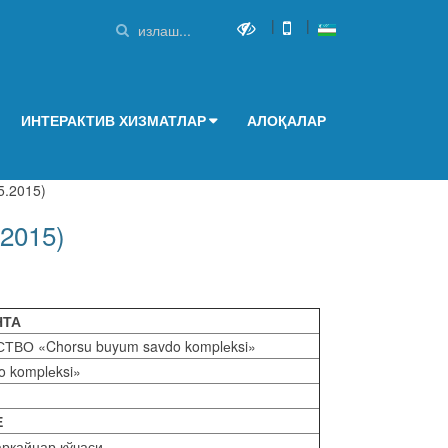
|
|
ИНТЕРАКТИВ ХИЗМАТЛАР
АЛОҚАЛАР
5.2015)
.2015)
НТА
О «Chorsu buyum savdo komplеksi»
vdo komplеksi»
Е
арқайнар кўчаси