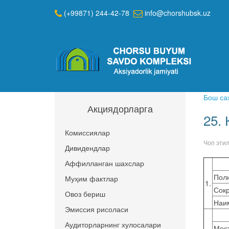
(+99871) 244-42-78
info@chorshubsk.uz
Бош са
Акциядорларга
25.
Комиссиялар
Чоп эти
Дивидендлар
Аффилланган шахслар
Пол
Муҳим фактлар
1.
Сок
Овоз бериш
Наи
Эмиссия рисоласи
Аудиторларнинг хулосалари
Мес