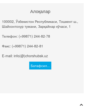
Алоқалар
100002, Ўзбекистон Республикаси, Тошкент ш.,
Шайхонтохур тумани, Зарқайнар кўчаси, 1
Телефон: (+99871) 244-82-78
Факс: (+99871) 244-82-81
E-mail: info(@)chorshubsk.uz
Батафсил...