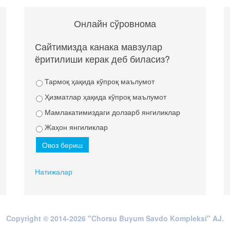
Онлайн сўровнома
Сайтимизда канака мавзулар
ёритилиши керак деб биласиз?
Тармоқ ҳақида кўпроқ маълумот
Ҳизматлар ҳақида кўпроқ маълумот
Мамлакатимиздаги долзарб янгиликлар
Жаҳон янгиликлар
Натижалар
Copyright © 2014-2026 "Chorsu Buyum Savdo Kompleksi" AJ.