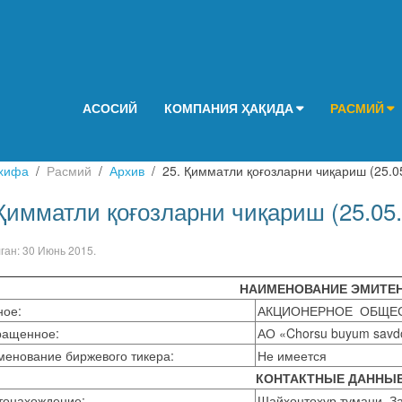
АСОСИЙ
КОМПАНИЯ ҲАҚИДА
РАСМИЙ
хифа
Расмий
Архив
25. Қимматли қоғозларни чиқариш (25.0
 Қимматли қоғозларни чиқариш (25.05
лган:
30 Июнь 2015
.
НАИМЕНОВАНИЕ ЭМИТЕ
ное:
АКЦИОНЕРНОЕ ОБЩЕСТВ
ращенное:
АО «Chorsu buyum sa
менование биржевого тикера:
Не имеется
КОНТАКТНЫЕ ДАННЫ
тонахождение:
Шайхонтоҳур тумани, З