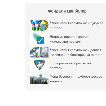
Фойдали манбалар
Ўзбекистон Республикаси Ҳукумат
портали
Ягона интерактив давлат
ҳизматлари портали
Ўзбекистон Республикаси давлат
активларини бошқариш агентлиги
Корпоратив ахборот ягона
портали
Фонд бозорининг ахборот-ресурс
маркази