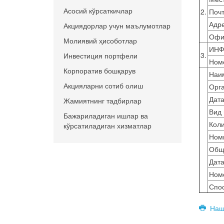
Асосий кўрсаткичлар
2.
Почт
Адре
Акциядорлар учун маълумотлар
Офи
Молиявий ҳисоботлар
ИНФ
3.
Инвестиция портфели
Ном
Корпоратив бошқарув
Наи
Акцияларни сотиб олиш
Орг
Дат
Жамиятнинг тадбирлар
Вид 
Бажариладиган ишлар ва
Коли
кўрсатиладиган хизматлар
Номи
Общ
Дата
Номе
Спо
Наш