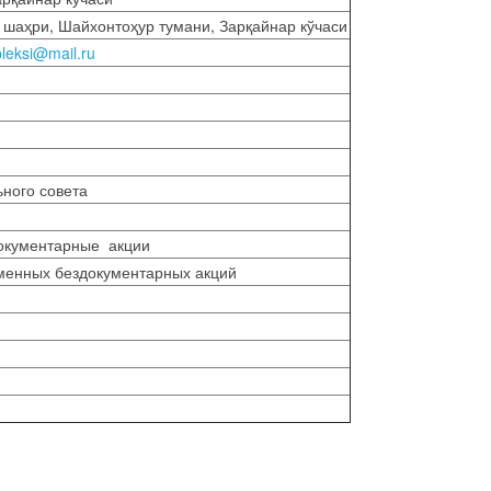
 шаҳри, Шайхонтоҳур тумани, Зарқайнар кўчаси
eksi@mail.ru
ного совета
окументарные акции
менных бездокументарных акций